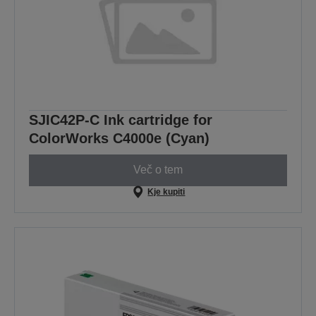
SJIC42P-C Ink cartridge for
ColorWorks C4000e (Cyan)
Več o tem
Kje kupiti