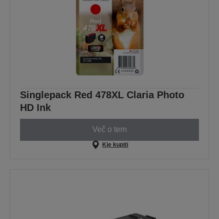
Singlepack Red 478XL Claria Photo
HD Ink
Več o tem
Kje kupiti