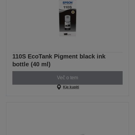
110S EcoTank Pigment black ink
bottle (40 ml)
Več o tem
Kje kupiti