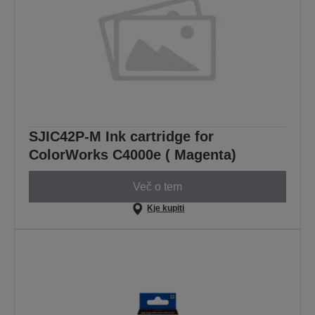
SJIC42P-M Ink cartridge for
ColorWorks C4000e ( Magenta)
Več o tem
Kje kupiti