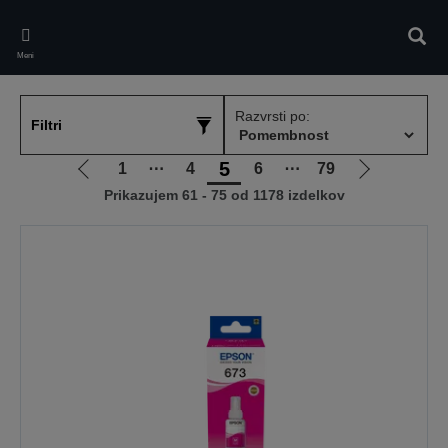
Skip
to
Iskan
main
Meni
content
Razvrsti po:
Filtri
5
1
⋯
4
6
⋯
79
Pojdi
Pojdi
Prikazujem 61 - 75 od 1178 izdelkov
na
na
prejšnjo
naslednjo
stran
stran