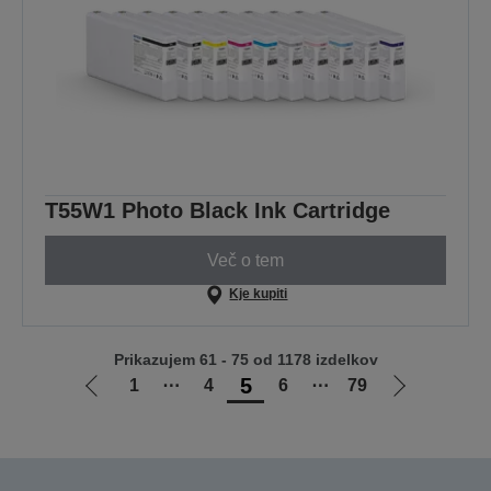
T55W1 Photo Black Ink Cartridge
Več o tem
Kje kupiti
Prikazujem 61 - 75 od 1178 izdelkov
5
1
⋯
4
6
⋯
79
Pojdi
Pojdi
na
na
prejšnjo
naslednjo
stran
stran