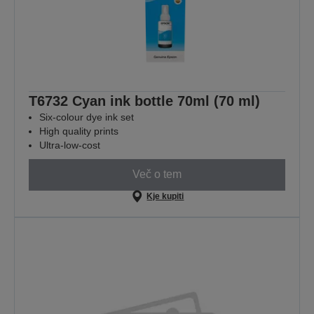
T6732 Cyan ink bottle 70ml (70 ml)
Six-colour dye ink set
High quality prints
Ultra-low-cost
Več o tem
Kje kupiti