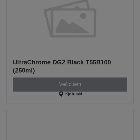
UltraChrome DG2 Black T55B100
(250ml)
Več o tem
Kje kupiti