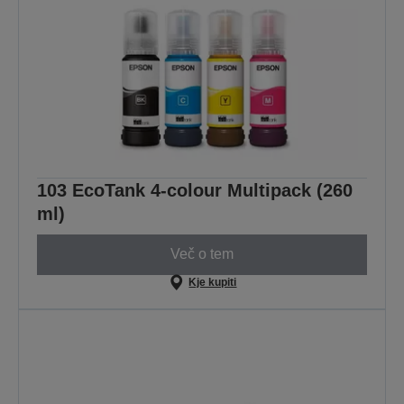
103 EcoTank 4-colour Multipack (260
ml)
Več o tem
Kje kupiti