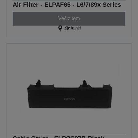
Air Filter - ELPAF65 - L6/7/89x Series
Več o tem
Kje kupiti