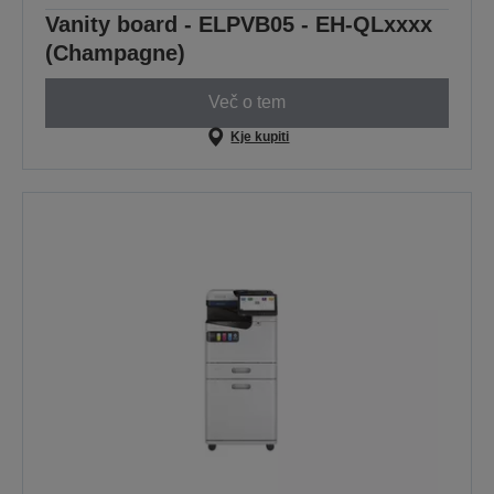
Vanity board - ELPVB05 - EH-QLxxxx
(Champagne)
Več o tem
Kje kupiti