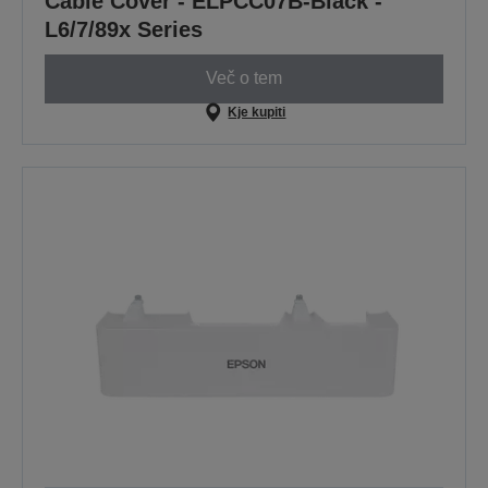
Cable Cover - ELPCC07B-Black -
L6/7/89x Series
Več o tem
Kje kupiti