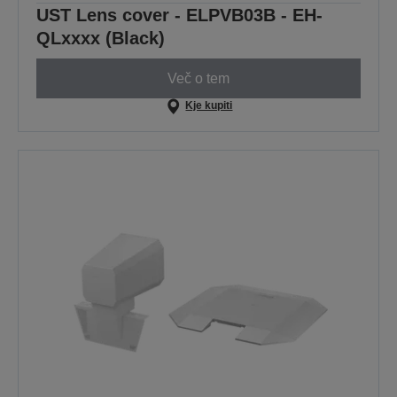
UST Lens cover - ELPVB03B - EH-
QLxxxx (Black)
Več o tem
Kje kupiti