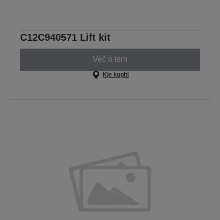
C12C940571 Lift kit
Več o tem
Kje kupiti