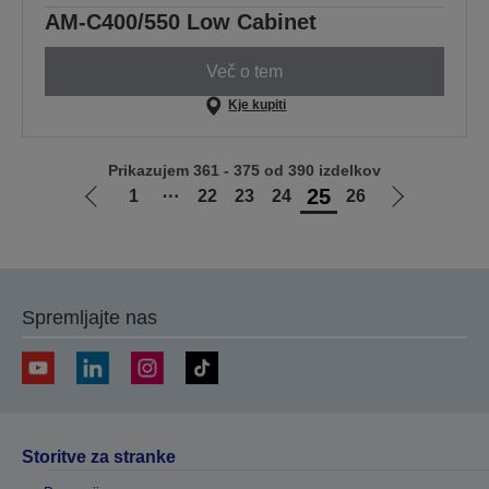
AM-C400/550 Low Cabinet
Več o tem
Kje kupiti
Prikazujem 361 - 375 od 390 izdelkov
25
1
⋯
22
23
24
26
Pojdi
Pojdi
na
na
prejšnjo
naslednjo
stran
stran
Spremljajte nas
Storitve za stranke