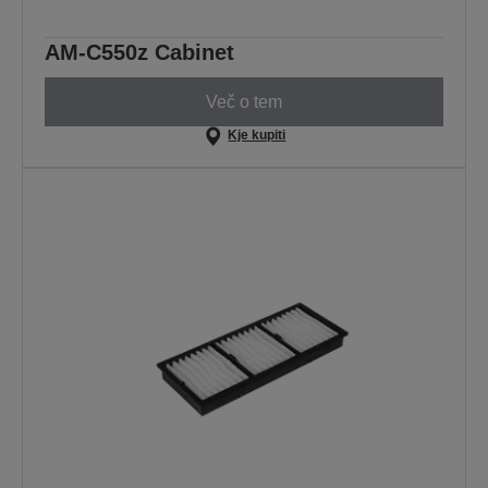
AM-C550z Cabinet
Več o tem
Kje kupiti