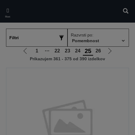
Skip
to
Iskan
main
Meni
content
Razvrsti po:
Filtri
25
1
⋯
22
23
24
26
Pojdi
Pojdi
Prikazujem 361 - 375 od 390 izdelkov
na
na
prejšnjo
naslednjo
stran
stran