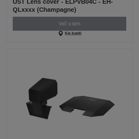
UST Lens cover - ELPVB04C - EH-
QLxxxx (Champagne)
Več o tem
Kje kupiti