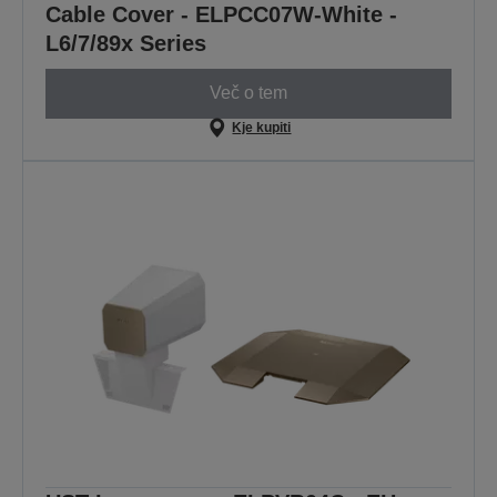
Cable Cover - ELPCC07W-White -
L6/7/89x Series
Več o tem
Kje kupiti