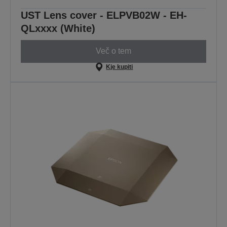
UST Lens cover - ELPVB02W - EH-
QLxxxx (White)
Več o tem
Kje kupiti