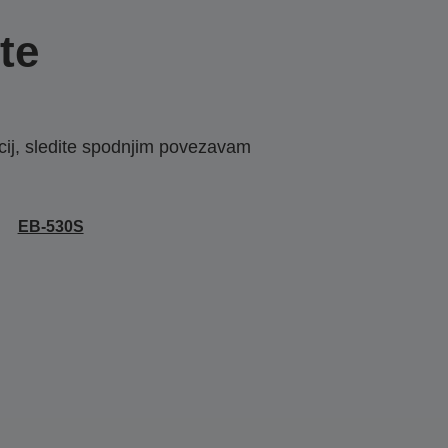
te
macij, sledite spodnjim povezavam
EB-530S