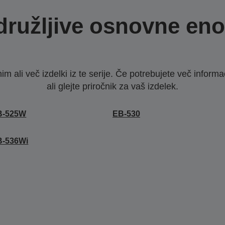
družljive osnovne eno
nim ali več izdelki iz te serije. Če potrebujete več infor
ali glejte priročnik za vaš izdelek.
B-525W
EB-530
B-536Wi