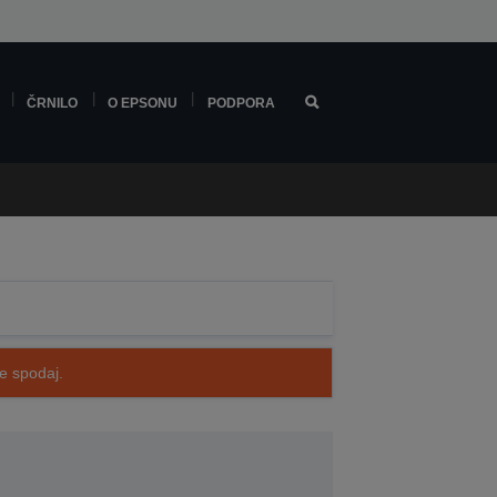
ČRNILO
O EPSONU
PODPORA
te spodaj.