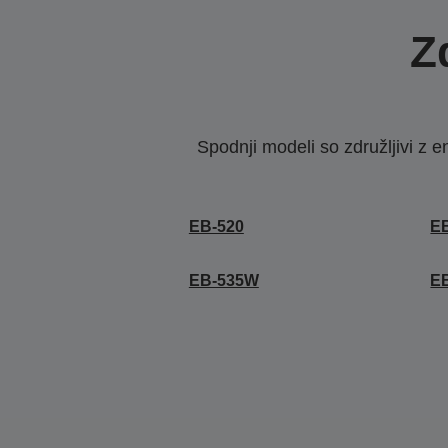
Z
Spodnji modeli so združljivi z e
EB-520
E
EB-535W
E