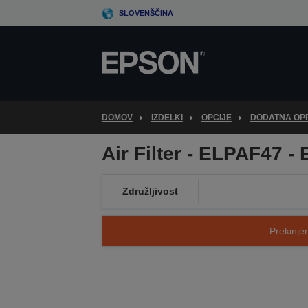
Skip
SLOVENŠČINA
to
main
content
DOMOV
IZDELKI
OPCIJE
DODATNA OP
Air Filter - ELPAF47 -
Združljivost
Prekinjen