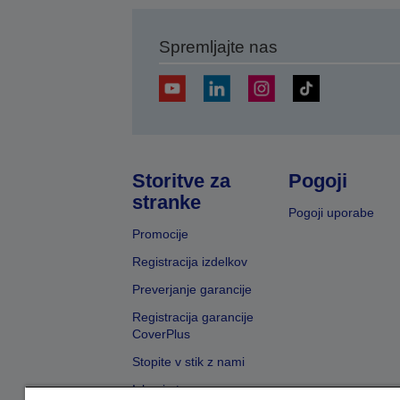
Spremljajte nas
Storitve za
Pogoji
stranke
Pogoji uporabe
Promocije
Registracija izdelkov
Preverjanje garancije
Registracija garancije
CoverPlus
Stopite v stik z nami
Iskanje trgovcev