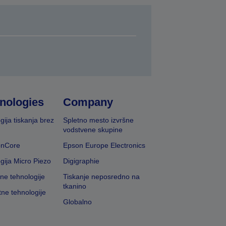
nologies
Company
gija tiskanja brez
Spletno mesto izvršne
vodstvene skupine
onCore
Epson Europe Electronics
gija Micro Piezo
Digigraphie
vne tehnologije
Tiskanje neposredno na
tkanino
tne tehnologije
Globalno