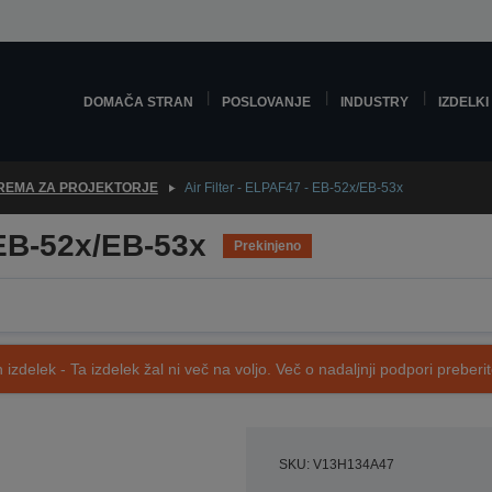
DOMAČA STRAN
POSLOVANJE
INDUSTRY
IZDELKI
REMA ZA PROJEKTORJE
Air Filter - ELPAF47 - EB-52x/EB-53x
 EB-52x/EB-53x
Prekinjeno
 izdelek - Ta izdelek žal ni več na voljo. Več o nadaljnji podpori preberi
SKU: V13H134A47