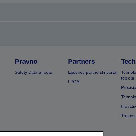
Pravno
Partners
Tech
Safety Data Sheets
Epsonov partnerski portal
Tehnolo
toplote
LPGA
Precisi
Tehnolo
Inovati
Trajnos