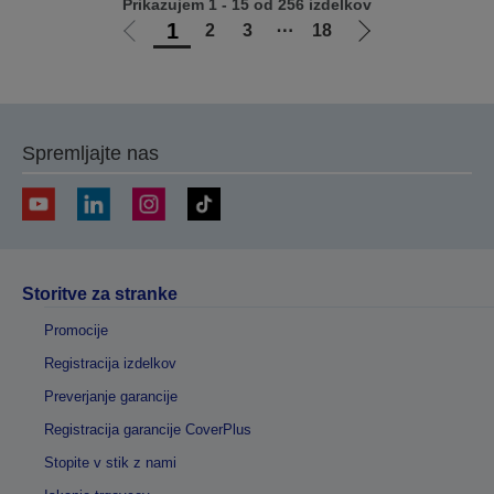
Prikazujem 1 - 15 od 256 izdelkov
1
2
3
⋯
18
Pojdi
Pojdi
na
na
prejšnjo
naslednjo
stran
stran
Spremljajte nas
Storitve za stranke
Promocije
Registracija izdelkov
Preverjanje garancije
Registracija garancije CoverPlus
Stopite v stik z nami