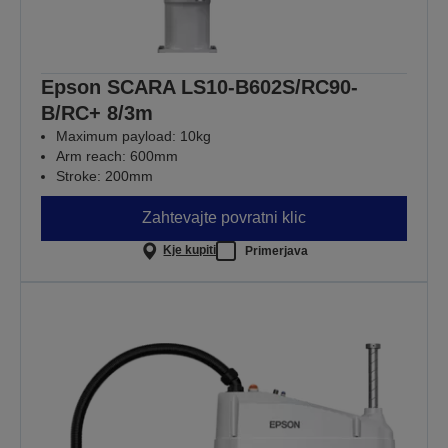
Epson SCARA LS10-B602S/RC90-
B/RC+ 8/3m
Maximum payload: 10kg
Arm reach: 600mm
Stroke: 200mm
Zahtevajte povratni klic
Kje kupiti
Primerjava