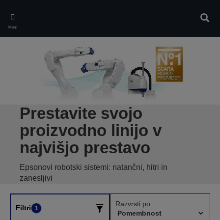
Skip
to
Iskan
main
Meni
content
Prestavite svojo
proizvodno linijo v
najvišjo prestavo
Epsonovi robotski sistemi: natančni, hitri in
zanesljivi
Razvrsti po:
Filtri
1