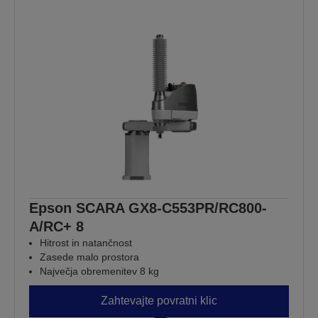
Epson SCARA GX8-C553PR/RC800-
A/RC+ 8
Hitrost in natančnost
Zasede malo prostora
Največja obremenitev 8 kg
Zahtevajte povratni klic