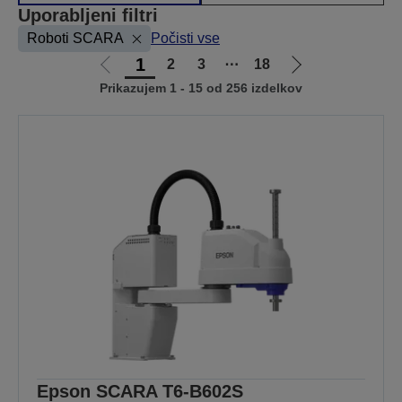
Uporabljeni filtri
Roboti SCARA
Počisti vse
1
2
3
⋯
18
Pojdi
Pojdi
Prikazujem 1 - 15 od 256 izdelkov
na
na
prejšnjo
naslednjo
stran
stran
Epson SCARA T6-B602S