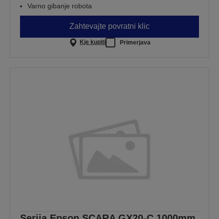
Varno gibanje robota
Zahtevajte povratni klic
Kje kupiti
Primerjava
Serija Epson SCARA GX20-C 1000mm