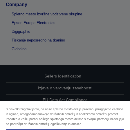
Company
Spletno mesto izvršne vodstvene skupine
Epson Europe Electronics
Digigraphie
Tiskanje neposredno na tkanino
Globalno
Sellers Identification
Izjava o varovanju zasebnosti
EU Data Act Compliance
S piškotki zagotavljamo, da naše spletno mesto deluje pravilno, prilagajamo vsebino
Kontaktirajte nas glede svojih podatkov
in oglase, omogočamo funkcije družabnih omrežij in analiziramo omrežni promet.
Podatke o vaši uporabi našega spletnega mesta delimo s svojimi partnerji, ki delujejo
Informacije o piškotkih
na področjih družabnih omrežij, oglaševanja in analize.