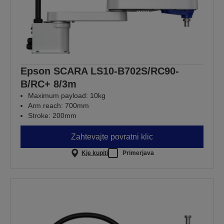
Epson SCARA LS10-B702S/RC90-
B/RC+ 8/3m
Maximum payload: 10kg
Arm reach: 700mm
Stroke: 200mm
Zahtevajte povratni klic
Kje kupiti
Primerjava