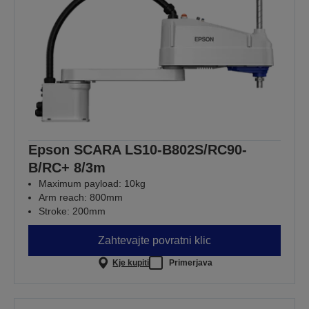
Epson SCARA LS10-B802S/RC90-
B/RC+ 8/3m
Maximum payload: 10kg
Arm reach: 800mm
Stroke: 200mm
Zahtevajte povratni klic
Kje kupiti
Primerjava