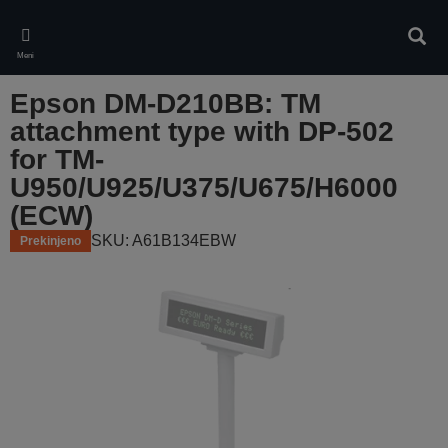
Skip
to
Iskan
main
Meni
content
Epson DM-D210BB: TM
attachment type with DP-502
for TM-
U950/U925/U375/U675/H6000
(ECW)
SKU: A61B134EBW
Prekinjeno