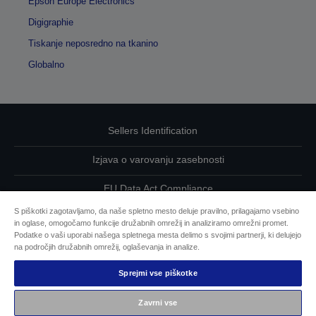
Epson Europe Electronics
Digigraphie
Tiskanje neposredno na tkanino
Globalno
Sellers Identification
Izjava o varovanju zasebnosti
EU Data Act Compliance
S piškotki zagotavljamo, da naše spletno mesto deluje pravilno, prilagajamo vsebino
Kontaktirajte nas glede svojih podatkov
in oglase, omogočamo funkcije družabnih omrežij in analiziramo omrežni promet.
Podatke o vaši uporabi našega spletnega mesta delimo s svojimi partnerji, ki delujejo
Informacije o piškotkih
na področjih družabnih omrežij, oglaševanja in analize.
Sprejmi vse piškotke
Epsonova zavezanost dostopnosti
Zavrni vse
Avtorske pravice © 2026 Seiko Epson