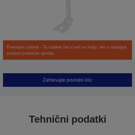
Prekinjen izdelek - Ta izdelek žal ni več na voljo. Več o nadaljnji
podpori preberite spodaj.
Zahtevajte povratni klic
Tehnični podatki