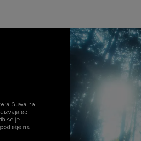
jezera Suwa na
oizvajalec
ih se je
 podjetje na