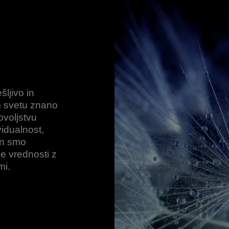
ljivo in
m svetu znano
ovoljstvu
vidualnost,
in smo
e vrednosti z
mi.