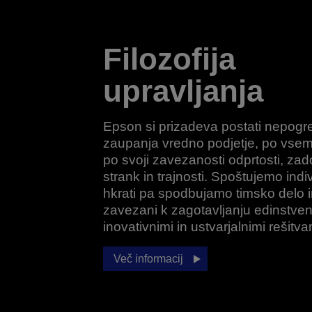
Filozofija
upravljanja
Epson si prizadeva postati nepogreš
zaupanja vredno podjetje, po vse
po svoji zavezanosti odprtosti, zad
strank in trajnosti. Spoštujemo indi
hkrati pa spodbujamo timsko delo 
zavezani k zagotavljanju edinstven
inovativnimi in ustvarjalnimi rešitva
Več informacij