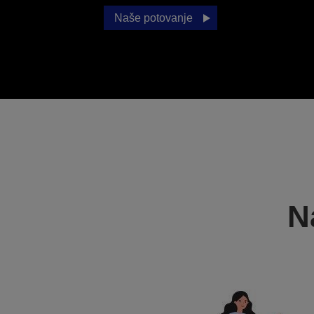
Naše potovanje
N