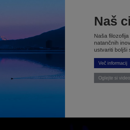
Naš ci
Naša filozofija
natančnih inov
ustvariti boljši
Več informacij
Oglejte si vid