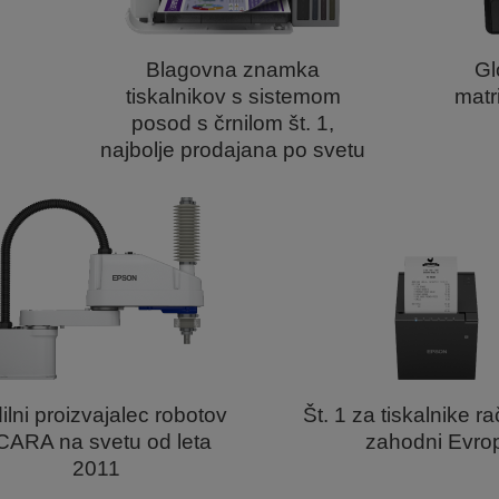
Blagovna znamka
Gl
tiskalnikov s sistemom
matri
posod s črnilom št. 1,
najbolje prodajana po svetu
ilni proizvajalec robotov
Št. 1 za tiskalnike r
CARA na svetu od leta
zahodni Evrop
2011