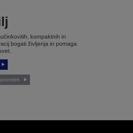
lj
 učinkovitih, kompaktnih in
acij bogati življenja in pomaga
 svet.
eoposnetek