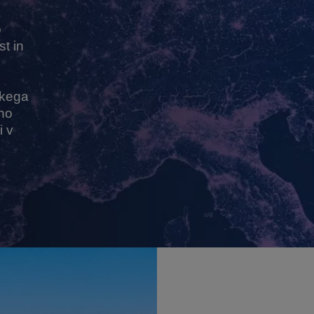
o
t in
skega
eno
i v