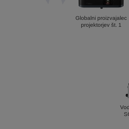
Globalni proizvajalec
projektorjev št. 1
Vod
S