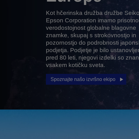
Kot hčerinska družba družbe Seik
Epson Corporation imamo prisotnos
verodostojnost globalne blagovne
znamke, skupaj s strokovnostjo in
pozornostjo do podrobnosti japon
podjetja. Podjetje je bilo ustanovlj
pred 80 leti, njegovi izdelki so znan
vsakem kotičku sveta.
Spoznajte našo izvršno ekipo