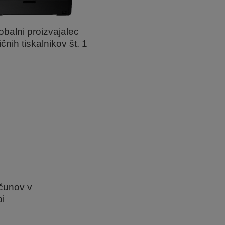
obalni proizvajalec
čnih tiskalnikov št. 1
ačunov v
i