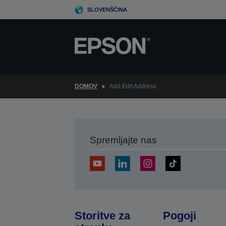
Skip
SLOVENŠČINA
to
main
content
DOMOV
Add Edit Address
Spremljajte nas
Storitve za
Pogoji