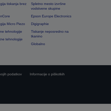
gija tiskanja brez
Spletno mesto izvršne
vodstvene skupine
onCore
Epson Europe Electronics
gija Micro Piezo
Digigraphie
vne tehnologije
Tiskanje neposredno na
tkanino
tne tehnologije
Globalno
vojih podatkov
Informacije o piškotkih