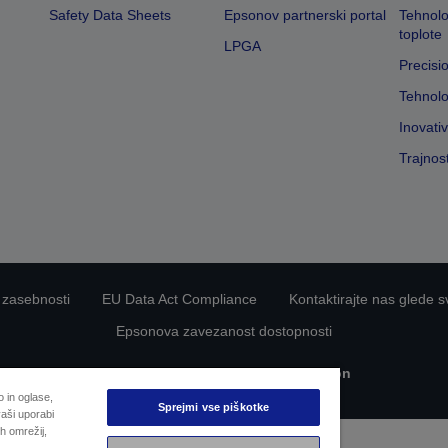
Safety Data Sheets
Epsonov partnerski portal
Tehnolo
toplote
LPGA
Precisi
Tehnolo
Inovati
Trajnos
 zasebnosti
EU Data Act Compliance
Kontaktirajte nas glede s
Epsonova zavezanost dostopnosti
Avtorske pravice © 2026 Seiko Epson
 in oglase,
Sprejmi vse piškotke
aši uporabi
h omrežij,