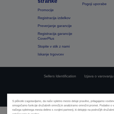
stranke
Pogoji uporabe
Promocije
Registracija izdelkov
Preverjanje garancije
Registracija garancije
CoverPlus
Stopite v stik z nami
Iskanje trgovcev
Sellers Identification
Izjava o varovanju
S piškotki zagotavljamo, da naše spletno mesto deluje pravilno, prilagajamo vsebino
omogočamo funkcije družabnih omrežij in analiziramo omrežni promet. Podatke o v
našega spletnega mesta delimo s svojimi partnerji, ki delujejo na področjih družabni