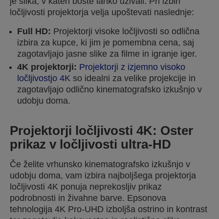
je slika, v kateri boste lahko uživali. Pri izbiri
ločljivosti projektorja velja upoštevati naslednje:
Full HD:
Projektorji visoke ločljivosti so odlična
izbira za kupce, ki jim je pomembna cena, saj
zagotavljajo jasne slike za filme in igranje iger.
4K projektorji:
Projektorji z izjemno visoko
ločljivostjo 4K
so idealni za velike projekcije in
zagotavljajo odlično kinematografsko izkušnjo v
udobju doma.
Projektorji ločljivosti 4K: Oster
prikaz v ločljivosti ultra-HD
Če želite vrhunsko kinematografsko izkušnjo v
udobju doma, vam izbira najboljšega projektorja
ločljivosti 4K ponuja neprekosljiv prikaz
podrobnosti in živahne barve. Epsonova
tehnologija 4K Pro-UHD izboljša ostrino in kontrast