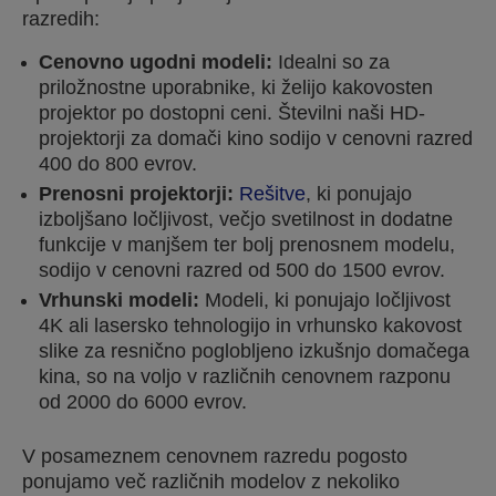
razredih:
Cenovno ugodni modeli:
Idealni so za
priložnostne uporabnike, ki želijo kakovosten
projektor po dostopni ceni. Številni naši HD-
projektorji za domači kino sodijo v cenovni razred
400 do 800 evrov.
Prenosni projektorji:
Rešitve
, ki ponujajo
izboljšano ločljivost, večjo svetilnost in dodatne
funkcije v manjšem ter bolj prenosnem modelu,
sodijo v cenovni razred od 500 do 1500 evrov.
Vrhunski modeli:
Modeli, ki ponujajo ločljivost
4K ali lasersko tehnologijo in vrhunsko kakovost
slike za resnično poglobljeno izkušnjo domačega
kina, so na voljo v različnih cenovnem razponu
od 2000 do 6000 evrov.
V posameznem cenovnem razredu pogosto
ponujamo več različnih modelov z nekoliko