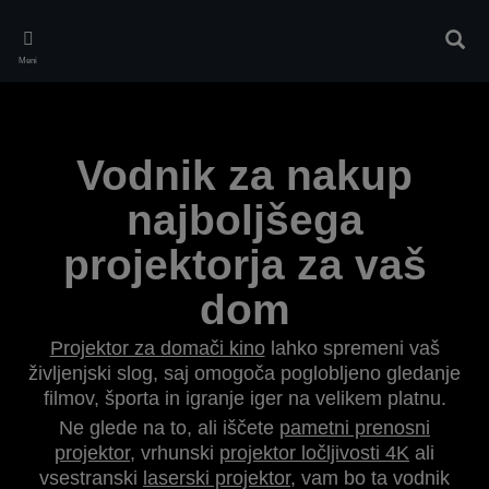
Skip
to
Iskan
main
Meni
content
Vodnik za nakup
najboljšega
projektorja za vaš
dom
Projektor za domači kino
lahko spremeni vaš
življenjski slog, saj omogoča poglobljeno gledanje
filmov, športa in igranje iger na velikem platnu.
Ne glede na to, ali iščete
pametni prenosni
projektor
, vrhunski
projektor ločljivosti 4K
ali
vsestranski
laserski projektor
, vam bo ta vodnik