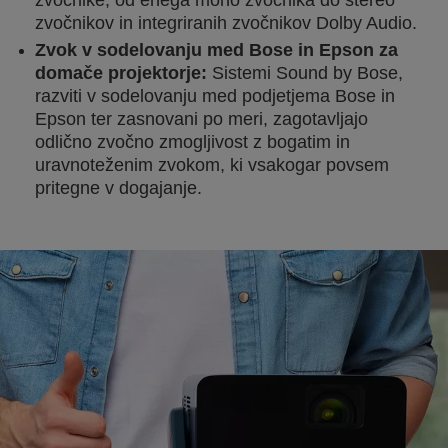
zvočnike, od enega mono zvočnika do stereo
zvočnikov in integriranih zvočnikov Dolby Audio.
Zvok v sodelovanju med Bose in Epson za
domače projektorje:
Sistemi Sound by Bose,
razviti v sodelovanju med podjetjema Bose in
Epson ter zasnovani po meri, zagotavljajo
odlično zvočno zmogljivost z bogatim in
uravnoteženim zvokom, ki vsakogar povsem
pritegne v dogajanje.