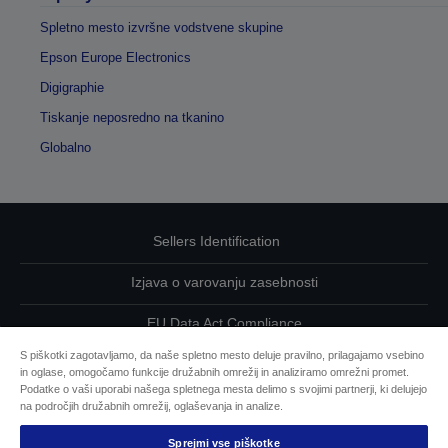
Spletno mesto izvršne vodstvene skupine
Epson Europe Electronics
Digigraphie
Tiskanje neposredno na tkanino
Globalno
Sellers Identification
Izjava o varovanju zasebnosti
EU Data Act Compliance
S piškotki zagotavljamo, da naše spletno mesto deluje pravilno, prilagajamo vsebino
Kontaktirajte nas glede svojih podatkov
in oglase, omogočamo funkcije družabnih omrežij in analiziramo omrežni promet.
Podatke o vaši uporabi našega spletnega mesta delimo s svojimi partnerji, ki delujejo
Informacije o piškotkih
na področjih družabnih omrežij, oglaševanja in analize.
Sprejmi vse piškotke
Epsonova zavezanost dostopnosti