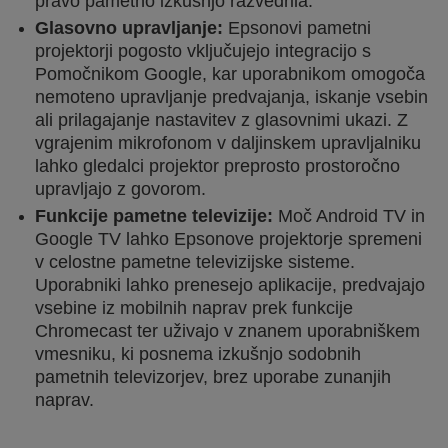
pravo pametno izkušnjo razvedrila.
Glasovno upravljanje:
Epsonovi pametni
projektorji pogosto vključujejo integracijo s
Pomočnikom Google, kar uporabnikom omogoča
nemoteno upravljanje predvajanja, iskanje vsebin
ali prilagajanje nastavitev z glasovnimi ukazi. Z
vgrajenim mikrofonom v daljinskem upravljalniku
lahko gledalci projektor preprosto prostoročno
upravljajo z govorom.
Funkcije pametne televizije:
Moč Android TV in
Google TV lahko Epsonove projektorje spremeni
v celostne pametne televizijske sisteme.
Uporabniki lahko prenesejo aplikacije, predvajajo
vsebine iz mobilnih naprav prek funkcije
Chromecast ter uživajo v znanem uporabniškem
vmesniku, ki posnema izkušnjo sodobnih
pametnih televizorjev, brez uporabe zunanjih
naprav.