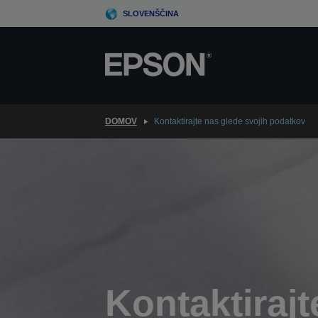
Skip
SLOVENŠČINA
to
main
content
DOMOV
Kontaktirajte nas glede svojih podatkov
Kontaktirajt