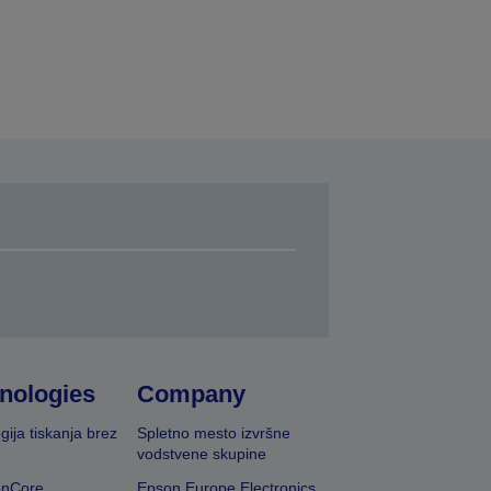
nologies
Company
gija tiskanja brez
Spletno mesto izvršne
vodstvene skupine
onCore
Epson Europe Electronics