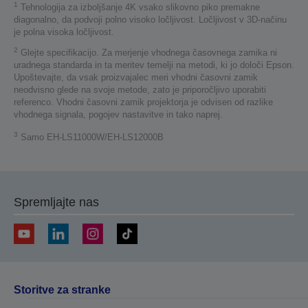
1
Tehnologija za izboljšanje 4K vsako slikovno piko premakne
diagonalno, da podvoji polno visoko ločljivost. Ločljivost v 3D-načinu
je polna visoka ločljivost.
2
Glejte specifikacijo. Za merjenje vhodnega časovnega zamika ni
uradnega standarda in ta meritev temelji na metodi, ki jo določi Epson.
Upoštevajte, da vsak proizvajalec meri vhodni časovni zamik
neodvisno glede na svoje metode, zato je priporočljivo uporabiti
referenco. Vhodni časovni zamik projektorja je odvisen od razlike
vhodnega signala, pogojev nastavitve in tako naprej.
3
Samo EH-LS11000W/EH-LS12000B
Spremljajte nas
Storitve za stranke