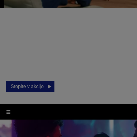
Igranje iger doma
Epsonovi projektorji za domačo uporabo vam omogočajo,
da spremenite vaš vsakdan in da vaš dom postane
središče igričarskih dogodkov. Ne glede na to, ali igrate
na spletu ali z družino in prijatelji, dvignite svoje igranje
na naslednjo raven z izkušnjo na velikem zaslonu.
Stopite v akcijo