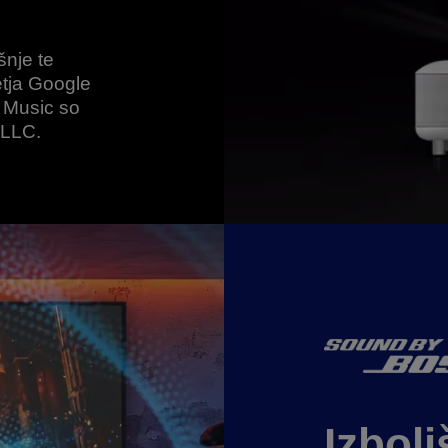
nje te
tja Google
 Music so
 LLC.
Izbolj