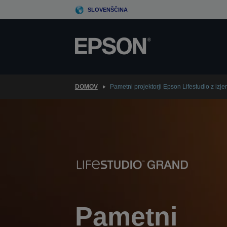
Skip
SLOVENŠČINA
to
main
content
DOMOV
Pametni projektorji Epson Lifestudio z izj
Pametni