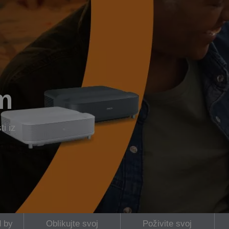
m
i iz
 by
Oblikujte svoj
Poživite svoj