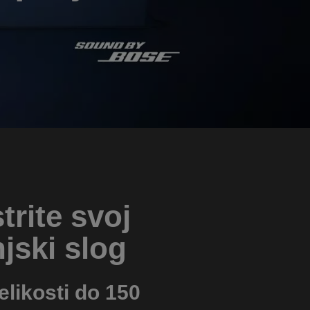
trite svoj
njski slog
elikosti do 150