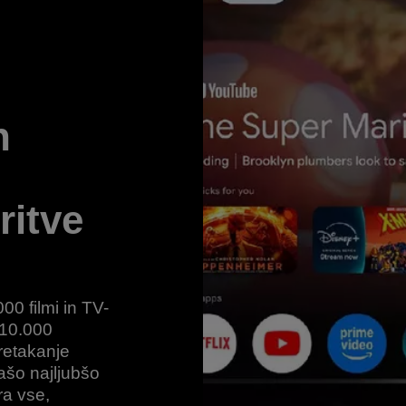
h
ritve
00 filmi in TV-
 10.000
retakanje
ašo najljubšo
ra vse,