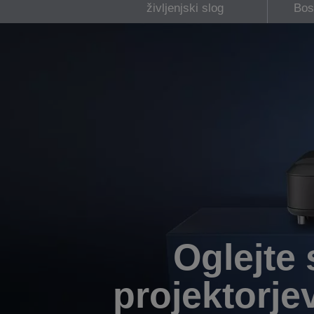
življenjski slog
Bos
Oglejte
projektorje