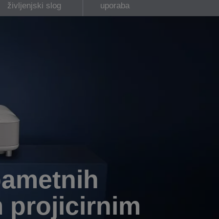
življenjski slog
uporaba
pametnih
 projicirnim