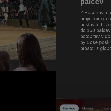
palcev
Z Epsonovim o
projicirnim ra
postavite blizu 
do 150 palcev
potopitev v d
by Bose poskrb
prostor z glob