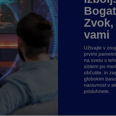
Bogat
Zvok, 
vami
Uživajte v osu
prvimi pametni
na svetu s te
sistem po meri
občutite, in z
globokim basom
naravnost v a
prisluhnete.