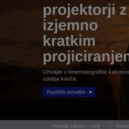
projektorji z
izjemno
kratkim
projiciranje
Uživajte v kinematografski kakovost
udobja kavča.
Raziščite ponudbo
Vnesite zabavo v svoj
Sound