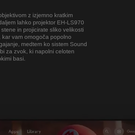
bjektivom z izjemno kratkim
zdaljem lahko projektor EH-LS970
stene in projicirate sliko velikosti
, kar vam omogoča popolno
ogajanje, medtem ko sistem Sound
i za zvok, ki napolni celoten
okimi basi.