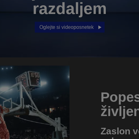
razdaljem
Oglejte si videoposnetek
Popes
življe
Zaslon v