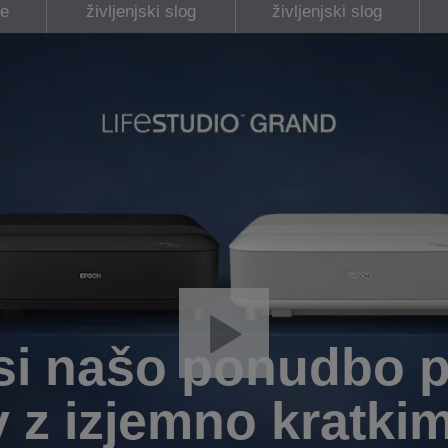
e
življenjski slog
življenjski slog
 si našo ponudbo 
v z izjemno kratkim