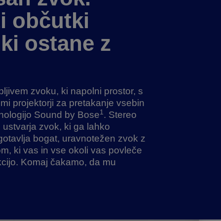
i občutki
ki ostane z
pljivem zvoku, ki napolni prostor, s
mi projektorji za pretakanje vsebin
1
hnologijo Sound by Bose
. Stereo
 ustvarja zvok, ki ga lahko
agotavlja bogat, uravnotežen zvok z
, ki vas in vse okoli vas povleče
kcijo. Komaj čakamo, da mu