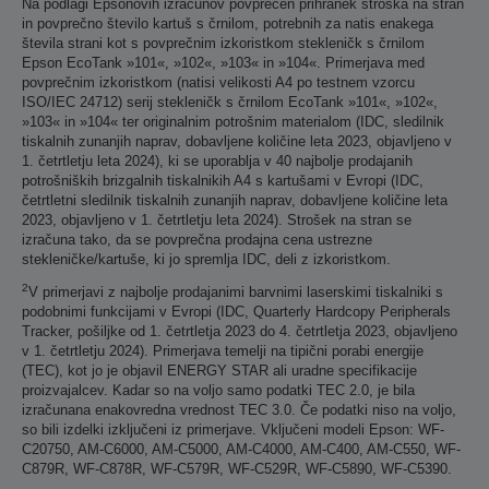
Na podlagi Epsonovih izračunov povprečen prihranek stroška na stran
in povprečno število kartuš s črnilom, potrebnih za natis enakega
števila strani kot s povprečnim izkoristkom stekleničk s črnilom
Epson EcoTank »101«, »102«, »103« in »104«. Primerjava med
povprečnim izkoristkom (natisi velikosti A4 po testnem vzorcu
ISO/IEC 24712) serij stekleničk s črnilom EcoTank »101«, »102«,
»103« in »104« ter originalnim potrošnim materialom (IDC, sledilnik
tiskalnih zunanjih naprav, dobavljene količine leta 2023, objavljeno v
1. četrtletju leta 2024), ki se uporablja v 40 najbolje prodajanih
potrošniških brizgalnih tiskalnikih A4 s kartušami v Evropi (IDC,
četrtletni sledilnik tiskalnih zunanjih naprav, dobavljene količine leta
2023, objavljeno v 1. četrtletju leta 2024). Strošek na stran se
izračuna tako, da se povprečna prodajna cena ustrezne
stekleničke/kartuše, ki jo spremlja IDC, deli z izkoristkom.
2
V primerjavi z najbolje prodajanimi barvnimi laserskimi tiskalniki s
podobnimi funkcijami v Evropi (IDC, Quarterly Hardcopy Peripherals
Tracker, pošiljke od 1. četrtletja 2023 do 4. četrtletja 2023, objavljeno
v 1. četrtletju 2024). Primerjava temelji na tipični porabi energije
(TEC), kot jo je objavil ENERGY STAR ali uradne specifikacije
proizvajalcev. Kadar so na voljo samo podatki TEC 2.0, je bila
izračunana enakovredna vrednost TEC 3.0. Če podatki niso na voljo,
so bili izdelki izključeni iz primerjave. Vključeni modeli Epson: WF-
C20750, AM-C6000, AM-C5000, AM-C4000, AM-C400, AM-C550, WF-
C879R, WF-C878R, WF-C579R, WF-C529R, WF-C5890, WF-C5390.