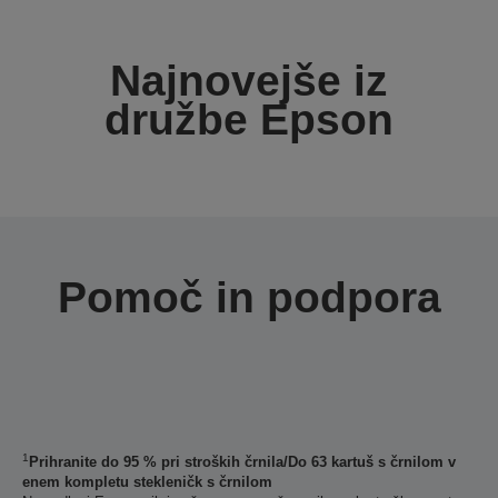
Najnovejše iz
družbe Epson
Pomoč in podpora
1
Prihranite do 95 % pri stroških črnila/Do 63 kartuš s črnilom v
enem kompletu stekleničk s črnilom