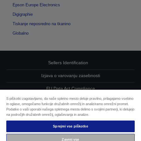
Epson Europe Electronics
Digigraphie
Tiskanje neposredno na tkanino
Globalno
Sellers Identification
Izjava o varovanju zasebnosti
EU Data Act Compliance
S piškotki zagotavljamo, da naše spletno mesto deluje pravilno, prilagajamo vsebino
Kontaktirajte nas glede svojih podatkov
in oglase, omogočamo funkcije družabnih omrežij in analiziramo omrežni promet.
Podatke o vaši uporabi našega spletnega mesta delimo s svojimi partnerji, ki delujejo
Informacije o piškotkih
na področjih družabnih omrežij, oglaševanja in analize.
Sprejmi vse piškotke
Epsonova zavezanost dostopnosti
Zavrni vse