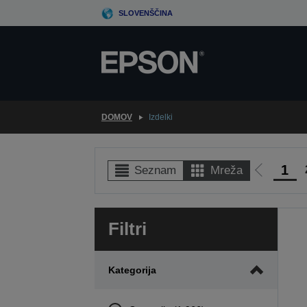
Skip
SLOVENŠČINA
to
main
content
DOMOV
Izdelki
1
Seznam
Mreža
Pojdi
na
prejšnjo
Filtri
stran
Kategorija