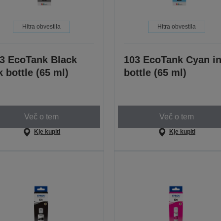
Hitra obvestila
Hitra obvestila
3 EcoTank Black
103 EcoTank Cyan i
k bottle (65 ml)
bottle (65 ml)
Več o tem
Več o tem
Kje kupiti
Kje kupiti