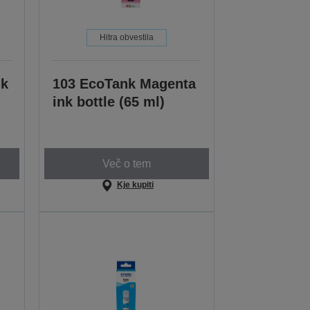
Hitra obvestila
nk
103 EcoTank Magenta
ink bottle (65 ml)
Več o tem
Kje kupiti