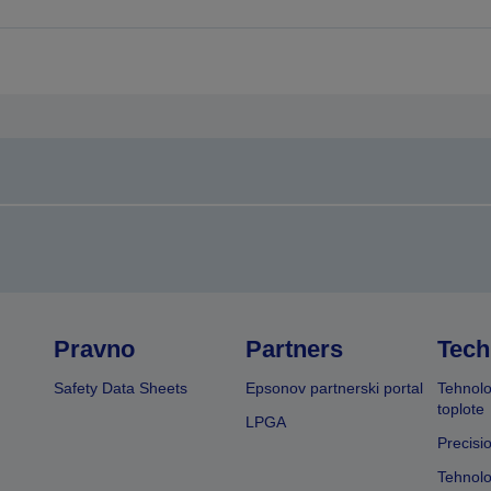
rejšnjo
naslednjo
tran
stran
Pravno
Partners
Tech
Safety Data Sheets
Epsonov partnerski portal
Tehnolo
toplote
LPGA
Precisi
Tehnolo