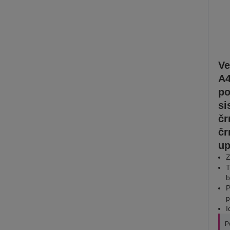
Ve
A4
po
si
čr
čr
up
Z
T
b
P
p
I
P