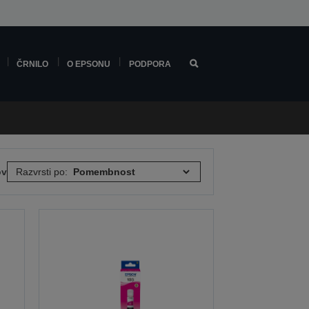
ČRNILO
O EPSONU
PODPORA
ov
Razvrsti po: