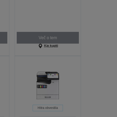
Več o tem
Kje kupiti
Hitra obvestila