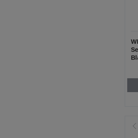
WF
Se
Bl
P