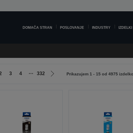
DOMAČA STRAN
POSLOVANJE
INDUSTRY
IZDELKI
2
3
4
⋯
332
Prikazujem 1 - 15 od 4975 izdelk
Pojdi
na
naslednjo
stran