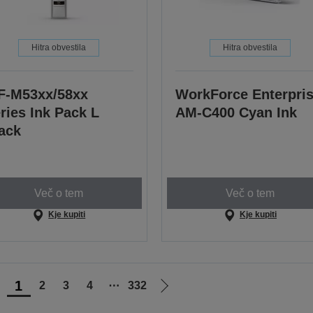
Hitra obvestila
Hitra obvestila
-M53xx/58xx
WorkForce Enterpri
ries Ink Pack L
AM-C400 Cyan Ink
ack
Več o tem
Več o tem
Kje kupiti
Kje kupiti
1
2
3
4
⋯
332
ojdi
Pojdi
na
na