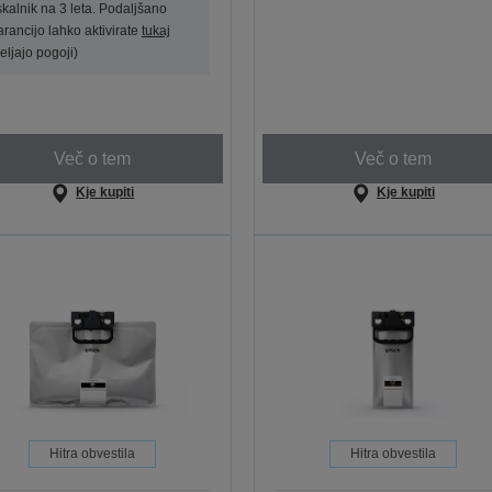
iskalnik na 3 leta. Podaljšano
arancijo lahko aktivirate
tukaj
veljajo pogoji)
Več o tem
Več o tem
Kje kupiti
Kje kupiti
Hitra obvestila
Hitra obvestila