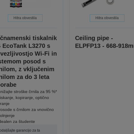
Hitra obvestila
Hitra obvestila
čnamenski tiskalnik
Ceiling pipe -
 EcoTank L3270 s
ELPFP13 - 668-918
vezljivostjo Wi-Fi in
stemom posod s
nilom, z vključenim
nilom za do 3 leta
orabe
nižajte stroške črnila za 95 %*
iskanje, kopiranje, optično
ranje
osode s črnilom za vnovično
olnjenje
dealen za študente
odaljšajte garancijo za ta