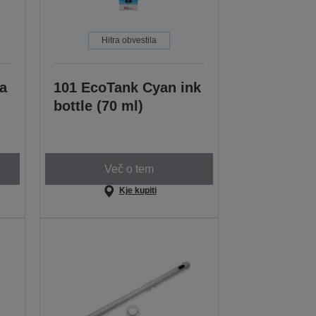
Hitra obvestila
a
101 EcoTank Cyan ink
bottle (70 ml)
Več o tem
Kje kupiti