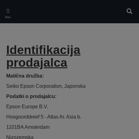
Skip
to
Iskan
main
Meni
content
Identifikacija
prodajalca
Matična družba:
Seiko Epson Corporation, Japonska
Podatki o prodajalcu:
Epson Europe B.V.
Hoogoorddreef 5 - Atlas Ar. Asia b.
1101BA Amsterdam
Nizozemska