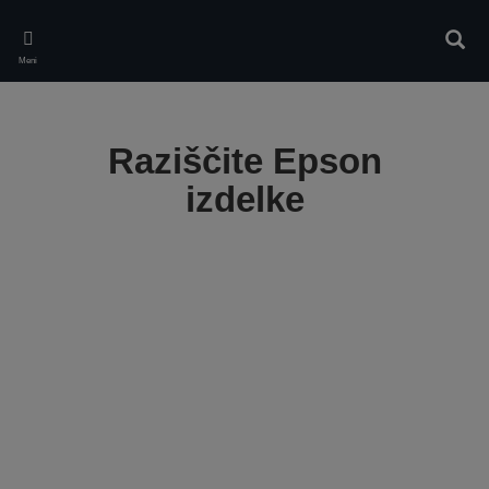
Skip
to
Iskan
main
Meni
content
Raziščite Epson
izdelke