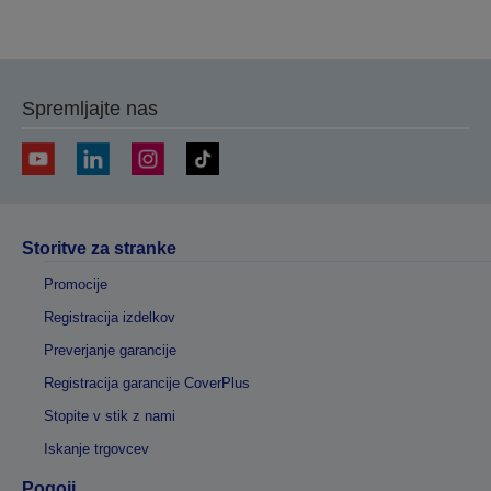
Hvala za vašo prijavo.
Z vami bomo stopili v stik v naslednjih nekaj
Spremljajte nas
delovnih dneh.
Storitve za stranke
Promocije
Registracija izdelkov
Preverjanje garancije
Registracija garancije CoverPlus
Stopite v stik z nami
Iskanje trgovcev
Pogoji