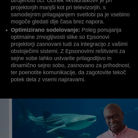
utrujenost oči. Učinek »kvadratkov« je pri
projektorjih manjši kot pri televizorjih, s
samodejnim prilagajanjem svetlobi pa je vsebino
mogoče gledati dlje časa brez napora.
Optimizirano sodelovanje:
Poleg ponujanja
optimalne zmogljivosti slike so Epsonovi
projektorji zasnovani tudi za integracijo z vašimi
obstoječimi sistemi. Z Epsonovimi rešitvami za
sejne sobe lahko ustvarite prilagodljivo in
dinamično sejno sobo, zasnovano za prihodnost,
ter poenotite komunikacije, da zagotovite tekoč
potek dela z vsemi napravami.