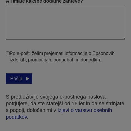
Ali imate kakšne dodatne zahteve?
Po e-pošti želim prejemati informacije o Epsonovih
izdelkih, promocijah, ponudbah in dogodkih.
Pošlji
S predložitvijo svojega e-poštnega naslova
potrjujete, da ste starejši od 16 let in da se strinjate
s pogoji, določenimi v
izjavi o varstvu osebnih
podatkov
.