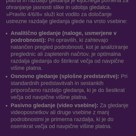
platna in razdaljo gledanja je ključnega pomena za
ohranjanje jasnosti slike in udobja gledalca.
»Pravilo 4/6/8« služi kot vodilo za določanje
ustrezne razdalje gledanja glede na vrsto vsebine:
Analitično gledanje (naloge, usmerjene v
podrobnosti):
Pri opravilih, ki zahtevajo
natančen pregled podrobnosti, kot je analiziranje
preglednic ali zapletenih načrtov, je optimalna
razdalja gledanja do štirikrat večja od navpične
višine platna.
Osnovno gledanje (splošne predstavitve):
Pri
standardnih predstavitvah in sestankih
priporočamo razdaljo gledanja, ki je do šestkrat
večja od navpične višine platna.
Pasivno gledanje (video vsebine):
Za gledanje
videoposnetkov ali druge vsebine z manj
podrobnostmi je primerna razdalja, ki je do
osemkrat večja od navpične višine platna.