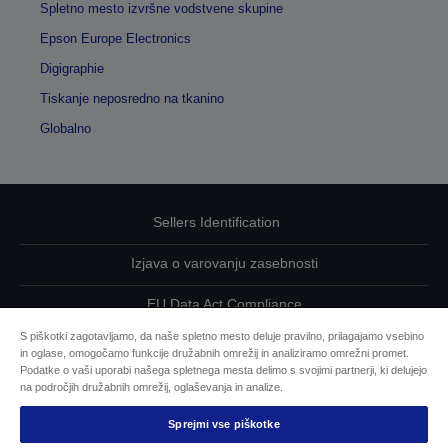
Spletno mesto izvršne vodstvene skupine
Epson Europe Electronics
Digigraphie
Tiskanje neposredno na tkanino
Globalno
Sellers Identification
Izjava o varovanju zasebnosti
EU Data Act Compliance
S piškotki zagotavljamo, da naše spletno mesto deluje pravilno, prilagajamo vsebino
Kontaktirajte nas glede svojih podatkov
in oglase, omogočamo funkcije družabnih omrežij in analiziramo omrežni promet.
Podatke o vaši uporabi našega spletnega mesta delimo s svojimi partnerji, ki delujejo
Informacije o piškotkih
na področjih družabnih omrežij, oglaševanja in analize.
Sprejmi vse piškotke
Epsonova zavezanost dostopnosti