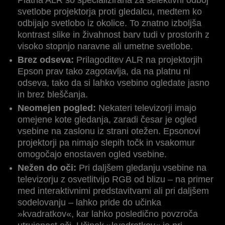
Platna ALR so specializirana za selektivni odboj
svetlobe projektorja proti gledalcu, medtem ko
odbijajo svetlobo iz okolice. To znatno izboljša
kontrast slike in živahnost barv tudi v prostorih z
visoko stopnjo naravne ali umetne svetlobe.
Brez odseva:
Prilagoditev ALR na projektorjih
Epson prav tako zagotavlja, da na platnu ni
odseva, tako da si lahko vsebino ogledate jasno
in brez bleščanja.
Neomejen pogled:
Nekateri televizorji imajo
omejene kote gledanja, zaradi česar je ogled
vsebine na zaslonu iz strani otežen. Epsonovi
projektorji pa nimajo slepih točk in vsakomur
omogočajo enostaven ogled vsebine.
Nežen do oči:
Pri daljšem gledanju vsebine na
televizorju z osvetlitvijo RGB od blizu – na primer
med interaktivnimi predstavitvami ali pri daljšem
sodelovanju – lahko pride do učinka
»kvadratkov«, kar lahko posledično povzroča