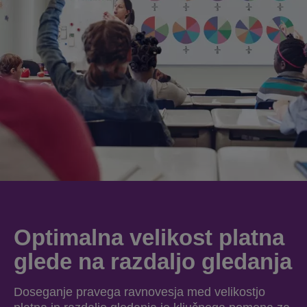
Optimalna velikost platna
glede na razdaljo gledanja
Doseganje pravega ravnovesja med velikostjo