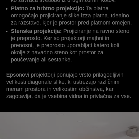
ko zavrača svetlobo iz drugih zornih kotov.
Platno za hrbtno projekcijo:
Ta platna
omogočajo projiciranje slike izza platna. Idealno
za razstave, kjer je prostor pred platnom omejen.
Stenska projekcija:
Projiciranje na ravno steno
je preprosto. Ker so projektorji majhni in
prenosni, je preprosto uporabljati katero koli
okolje z navadno steno kot prostor za
poučevanje ali sestanke.
Epsonovi projektorji ponujajo vrsto prilagodljivih
velikosti diagonale slike, ki ustrezajo različnim
meram prostora in velikostim občinstva, kar
zagotavlja, da je vsebina vidna in privlačna za vse.