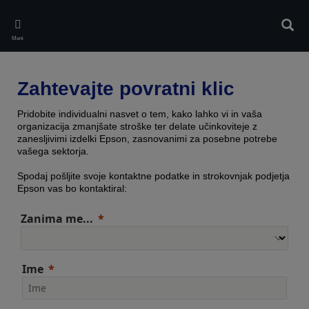
Skip
to
Iskan
main
Meni
content
Zahtevajte povratni klic
Pridobite individualni nasvet o tem, kako lahko vi in vaša
organizacija zmanjšate stroške ter delate učinkoviteje z
zanesljivimi izdelki Epson, zasnovanimi za posebne potrebe
vašega sektorja.
Spodaj pošljite svoje kontaktne podatke in strokovnjak podjetja
Epson vas bo kontaktiral:
Zanima me...
Ime