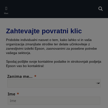
Skip
to
Iskan
main
Meni
content
Zahtevajte povratni klic
Pridobite individualni nasvet o tem, kako lahko vi in vaša
organizacija zmanjšate stroške ter delate učinkoviteje z
zanesljivimi izdelki Epson, zasnovanimi za posebne potrebe
vašega sektorja.
Spodaj pošljite svoje kontaktne podatke in strokovnjak podjetja
Epson vas bo kontaktiral:
Zanima me...
Ime