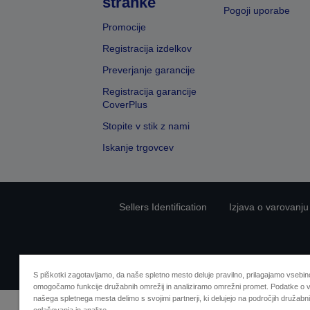
stranke
Pogoji uporabe
Promocije
Registracija izdelkov
Preverjanje garancije
Registracija garancije
CoverPlus
Stopite v stik z nami
Iskanje trgovcev
Sellers Identification
Izjava o varovanju
S piškotki zagotavljamo, da naše spletno mesto deluje pravilno, prilagajamo vsebino
omogočamo funkcije družabnih omrežij in analiziramo omrežni promet. Podatke o v
našega spletnega mesta delimo s svojimi partnerji, ki delujejo na področjih družabni