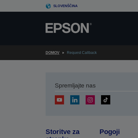
Skip
SLOVENŠČINA
to
main
content
DOMOV
Request Callback
Spremljajte nas
Storitve za
Pogoji