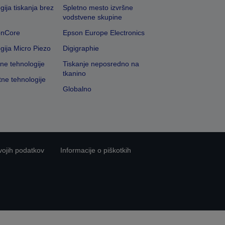
gija tiskanja brez
Spletno mesto izvršne
vodstvene skupine
onCore
Epson Europe Electronics
gija Micro Piezo
Digigraphie
vne tehnologije
Tiskanje neposredno na
tkanino
tne tehnologije
Globalno
vojih podatkov
Informacije o piškotkih