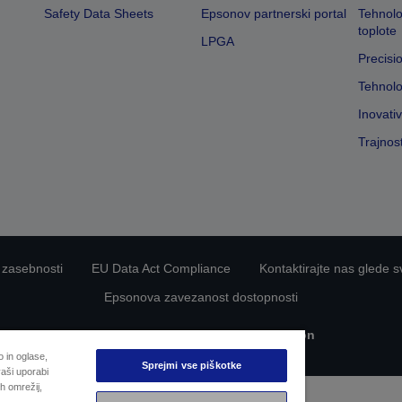
Safety Data Sheets
Epsonov partnerski portal
Tehnolo
toplote
LPGA
Precisi
Tehnolo
Inovati
Trajnos
 zasebnosti
EU Data Act Compliance
Kontaktirajte nas glede s
Epsonova zavezanost dostopnosti
Avtorske pravice © 2026 Seiko Epson
 in oglase,
Sprejmi vse piškotke
aši uporabi
h omrežij,