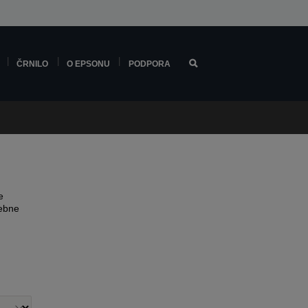
ČRNILO
O EPSONU
PODPORA
e
sebne