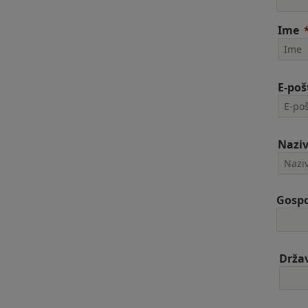
Ime
E-poš
Naziv
Gospo
Drža