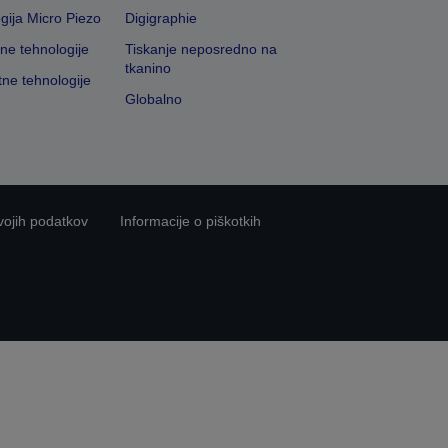
gija Micro Piezo
Digigraphie
vne tehnologije
Tiskanje neposredno na
tkanino
tne tehnologije
Globalno
vojih podatkov
Informacije o piškotkih