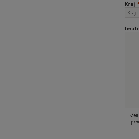
Kraj
Imate
Žel
pro