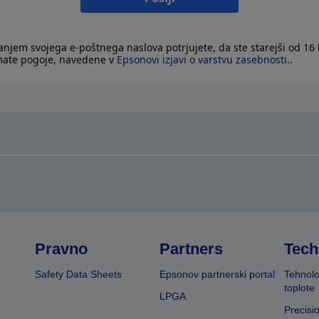
janjem svojega e-poštnega naslova potrjujete, da ste starejši od 16 l
mate pogoje, navedene v
Epsonovi izjavi o varstvu zasebnosti.
.
Pravno
Partners
Tech
Safety Data Sheets
Epsonov partnerski portal
Tehnolo
toplote
LPGA
Precisi