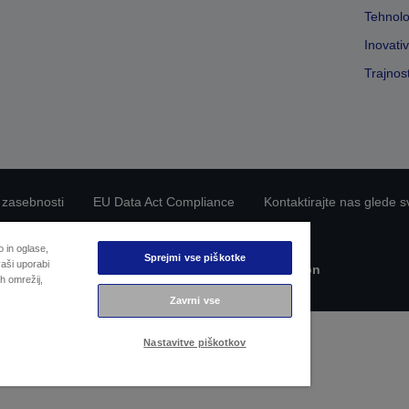
Tehnolo
Inovati
Trajnos
 zasebnosti
EU Data Act Compliance
Kontaktirajte nas glede s
Epsonova zavezanost dostopnosti
 in oglase,
Sprejmi vse piškotke
aši uporabi
Avtorske pravice © 2026 Seiko Epson
h omrežij,
Zavrni vse
Nastavitve piškotkov