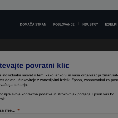
DOMAČA STRAN
POSLOVANJE
INDUSTRY
IZDELKI
tevajte povratni klic
e individualni nasvet o tem, kako lahko vi in vaša organizacija zmanjšat
ter delate učinkoviteje z zanesljivimi izdelki Epson, zasnovanimi za po
 vašega sektorja.
pošljite svoje kontaktne podatke in strokovnjak podjetja Epson vas bo
ral:
a me...