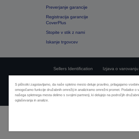
Preverjanje garancije
Registracija garancije
CoverPlus
Stopite v stik z nami
Iskanje trgovcev
Sellers Identification
Izjava o varovanju
S piškotki zagotavljamo, da naše spletno mesto deluje pravilno, prilagajamo vsebino
omogočamo funkcije družabnih omrežij in analiziramo omrežni promet. Podatke o v
našega spletnega mesta delimo s svojimi partnerji, ki delujejo na področjih družabni
oglaševanja in analize.