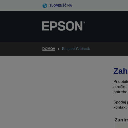
Skip
SLOVENŠČINA
to
main
content
DOMOV
Request Callback
Zah
Pridobit
stroške 
potrebe
Spodaj 
kontakti
Zanim