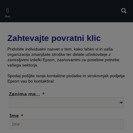
Skip
to
Iskan
main
Meni
content
Zahtevajte povratni klic
Pridobite individualni nasvet o tem, kako lahko vi in vaša
organizacija zmanjšate stroške ter delate učinkoviteje z
zanesljivimi izdelki Epson, zasnovanimi za posebne potrebe
vašega sektorja.
Spodaj pošljite svoje kontaktne podatke in strokovnjak podjetja
Epson vas bo kontaktiral:
Zanima me...
Ime