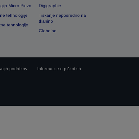
gija Micro Piezo
Digigraphie
vne tehnologije
Tiskanje neposredno na
tkanino
tne tehnologije
Globalno
vojih podatkov
Informacije o piškotkih