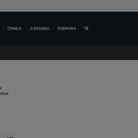
ČRNILO
O EPSONU
PODPORA
e
sebne