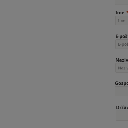
Ime
E-poš
Naziv
Gospo
Drža