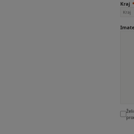
Kraj
Imate
Žel
pro