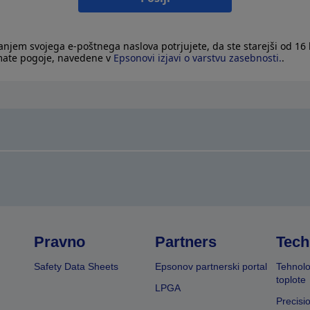
janjem svojega e-poštnega naslova potrjujete, da ste starejši od 16 l
mate pogoje, navedene v
Epsonovi izjavi o varstvu zasebnosti.
.
Pravno
Partners
Tech
Safety Data Sheets
Epsonov partnerski portal
Tehnolo
toplote
LPGA
Precisi