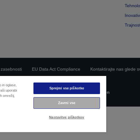
Tehnolo
Inovati
Trajnos
 zasebnosti
EU Data Act Compliance
Kontaktirajte nas glede s
Epsonova zavezanost dostopnosti
 in oglase,
Sprejmi vse piškotke
aši uporabi
Avtorske pravice © 2026 Seiko Epson
h omrežij,
Zavrni vse
Nastavitve piškotkov