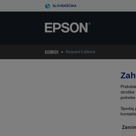
Skip
SLOVENŠČINA
to
main
content
DOMOV
Request Callback
Zah
Pridobit
stroške 
potrebe
Spodaj 
kontakti
Zanim