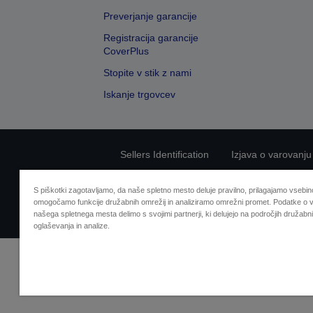
Preverjanje garancije
Registracija garancije
CoverPlus
Stopite v stik z nami
Iskanje trgovcev
Sellers Identification
Izjava o varovanju
S piškotki zagotavljamo, da naše spletno mesto deluje pravilno, prilagajamo vsebino
omogočamo funkcije družabnih omrežij in analiziramo omrežni promet. Podatke o v
našega spletnega mesta delimo s svojimi partnerji, ki delujejo na področjih družabni
oglaševanja in analize.