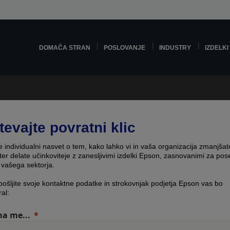
DOMAČA STRAN
POSLOVANJE
INDUSTRY
IZDELKI
tevajte povratni klic
e individualni nasvet o tem, kako lahko vi in vaša organizacija zmanjšat
ter delate učinkoviteje z zanesljivimi izdelki Epson, zasnovanimi za po
 vašega sektorja.
pošljite svoje kontaktne podatke in strokovnjak podjetja Epson vas bo
ral:
a me...