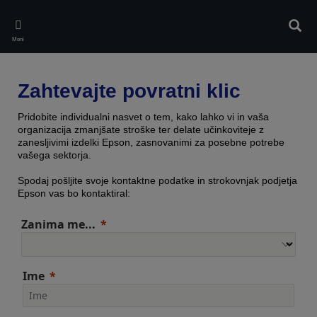
Skip
to
Iskan
main
Meni
content
Zahtevajte povratni klic
Pridobite individualni nasvet o tem, kako lahko vi in vaša
organizacija zmanjšate stroške ter delate učinkoviteje z
zanesljivimi izdelki Epson, zasnovanimi za posebne potrebe
vašega sektorja.
Spodaj pošljite svoje kontaktne podatke in strokovnjak podjetja
Epson vas bo kontaktiral:
Zanima me...
Ime