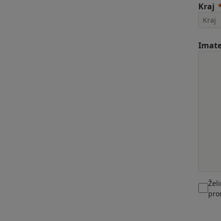
Kraj
Imate
Žel
pro