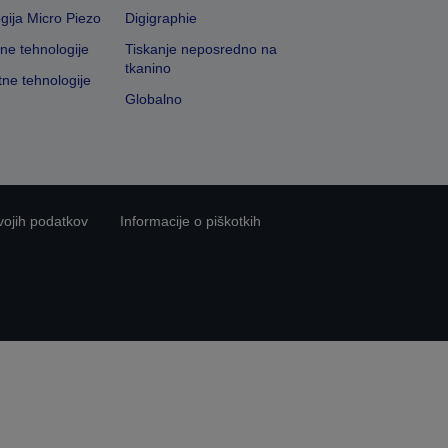
gija Micro Piezo
Digigraphie
vne tehnologije
Tiskanje neposredno na
tkanino
tne tehnologije
Globalno
vojih podatkov
Informacije o piškotkih