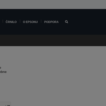
ČRNILO
O EPSONU
PODPORA
e
sebne