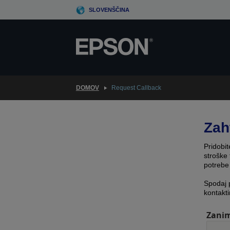
Skip
SLOVENŠČINA
to
main
content
DOMOV
Request Callback
Zah
Pridobit
stroške 
potrebe
Spodaj 
kontakti
Zanim