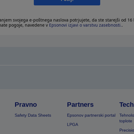
janjem svojega e-poštnega naslova potrjujete, da ste starejši od 16 l
mate pogoje, navedene v
Epsonovi izjavi o varstvu zasebnosti.
.
Pravno
Partners
Tech
Safety Data Sheets
Epsonov partnerski portal
Tehnolo
toplote
LPGA
Precisi