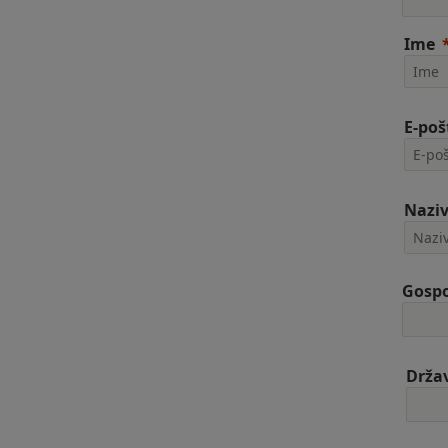
Ime
E-poš
Naziv
Gospo
Drža