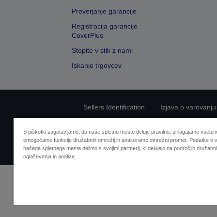
Preverjanje garancije
Registracija garancije
CoverPlus
Stopite v stik z nami
Iskanje trgovcev
Sellers Identification
Izjava o varovanju
S piškotki zagotavljamo, da naše spletno mesto deluje pravilno, prilagajamo vsebino
omogočamo funkcije družabnih omrežij in analiziramo omrežni promet. Podatke o v
našega spletnega mesta delimo s svojimi partnerji, ki delujejo na področjih družabni
oglaševanja in analize.