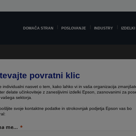
DOMAČA STRAN
POSLOVANJE
INDUSTRY
IZDELKI
tevajte povratni klic
e individualni nasvet o tem, kako lahko vi in vaša organizacija zmanjšat
ter delate učinkoviteje z zanesljivimi izdelki Epson, zasnovanimi za po
 vašega sektorja.
pošljite svoje kontaktne podatke in strokovnjak podjetja Epson vas bo
ral:
a me...