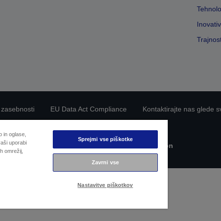
Tehnolo
Inovati
Trajnos
 zasebnosti
EU Data Act Compliance
Kontaktirajte nas glede s
Epsonova zavezanost dostopnosti
 in oglase,
Sprejmi vse piškotke
aši uporabi
Avtorske pravice © 2026 Seiko Epson
h omrežij,
Zavrni vse
Nastavitve piškotkov