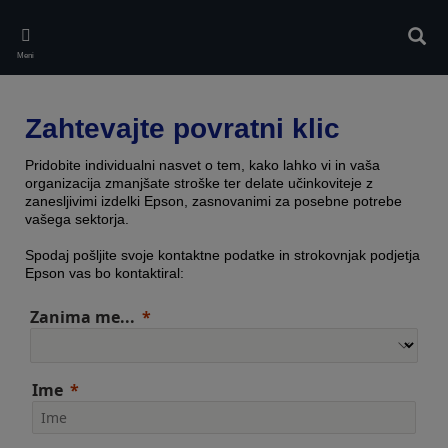
Skip
to
Iskan
main
Meni
content
Zahtevajte povratni klic
Pridobite individualni nasvet o tem, kako lahko vi in vaša
organizacija zmanjšate stroške ter delate učinkoviteje z
zanesljivimi izdelki Epson, zasnovanimi za posebne potrebe
vašega sektorja.
Spodaj pošljite svoje kontaktne podatke in strokovnjak podjetja
Epson vas bo kontaktiral:
Zanima me...
Ime