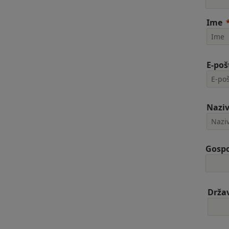
Ime
E-poš
Naziv
Gospo
Drža