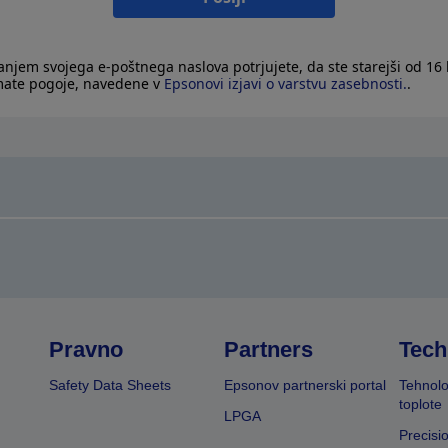
janjem svojega e-poštnega naslova potrjujete, da ste starejši od 16 l
mate pogoje, navedene v
Epsonovi izjavi o varstvu zasebnosti.
.
Pravno
Partners
Tech
Safety Data Sheets
Epsonov partnerski portal
Tehnolo
toplote
LPGA
Precisi