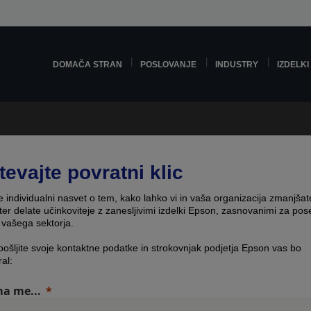
DOMAČA STRAN
POSLOVANJE
INDUSTRY
IZDELKI
tevajte povratni klic
e individualni nasvet o tem, kako lahko vi in vaša organizacija zmanjšat
ter delate učinkoviteje z zanesljivimi izdelki Epson, zasnovanimi za po
 vašega sektorja.
pošljite svoje kontaktne podatke in strokovnjak podjetja Epson vas bo
ral:
a me...