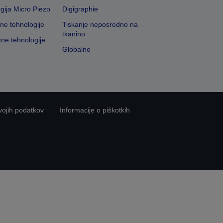
gija Micro Piezo
Digigraphie
vne tehnologije
Tiskanje neposredno na
tkanino
tne tehnologije
Globalno
vojih podatkov
Informacije o piškotkih