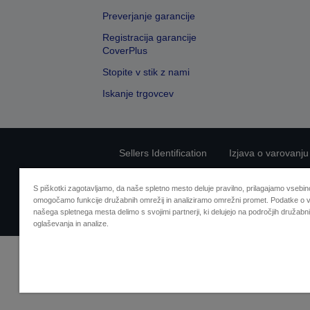
Preverjanje garancije
Registracija garancije
CoverPlus
Stopite v stik z nami
Iskanje trgovcev
Sellers Identification
Izjava o varovanju
S piškotki zagotavljamo, da naše spletno mesto deluje pravilno, prilagajamo vsebino
omogočamo funkcije družabnih omrežij in analiziramo omrežni promet. Podatke o v
našega spletnega mesta delimo s svojimi partnerji, ki delujejo na področjih družabni
oglaševanja in analize.