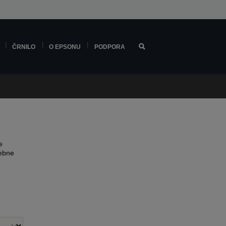
ČRNILO
O EPSONU
PODPORA
e
sebne