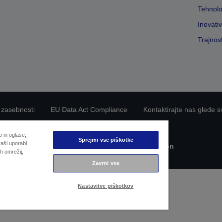
Tehnolo
Inovati
Trajnos
 zasebnosti
EU Data Act Compliance
Kontaktirajte nas glede s
Epsonova zavezanost dostopnosti
 in oglase,
Sprejmi vse piškotke
aši uporabi
Avtorske pravice © 2026 Seiko Epson
h omrežij,
Zavrni vse
Nastavitve piškotkov