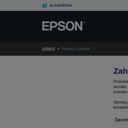
Skip
SLOVENŠČINA
to
main
content
DOMOV
Request Callback
Zah
Pridobit
stroške 
potrebe
Spodaj 
kontakti
Zanim