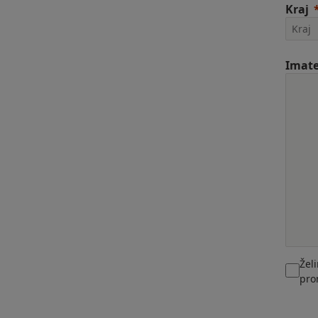
Kraj
Imate
Žel
pro