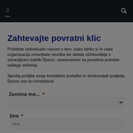
Skip
to
Iskan
main
Meni
content
Zahtevajte povratni klic
Pridobite individualni nasvet o tem, kako lahko vi in vaša
organizacija zmanjšate stroške ter delate učinkoviteje z
zanesljivimi izdelki Epson, zasnovanimi za posebne potrebe
vašega sektorja.
Spodaj pošljite svoje kontaktne podatke in strokovnjak podjetja
Epson vas bo kontaktiral:
Zanima me...
Ime