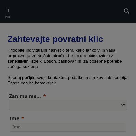
Skip
to
Iskan
main
Meni
content
Zahtevajte povratni klic
Pridobite individualni nasvet o tem, kako lahko vi in vaša
organizacija zmanjšate stroške ter delate učinkoviteje z
zanesljivimi izdelki Epson, zasnovanimi za posebne potrebe
vašega sektorja.
Spodaj pošljite svoje kontaktne podatke in strokovnjak podjetja
Epson vas bo kontaktiral:
Zanima me...
Ime