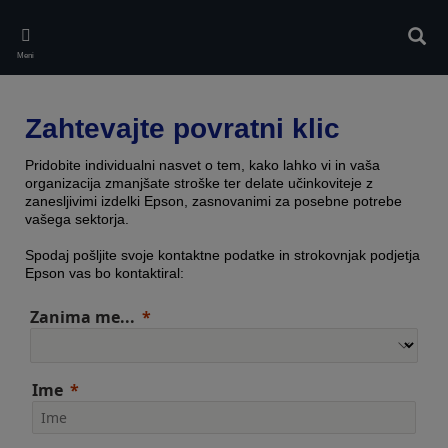
Skip
to
Iskan
main
Meni
content
Zahtevajte povratni klic
Pridobite individualni nasvet o tem, kako lahko vi in vaša
organizacija zmanjšate stroške ter delate učinkoviteje z
zanesljivimi izdelki Epson, zasnovanimi za posebne potrebe
vašega sektorja.
Spodaj pošljite svoje kontaktne podatke in strokovnjak podjetja
Epson vas bo kontaktiral:
Zanima me...
Ime