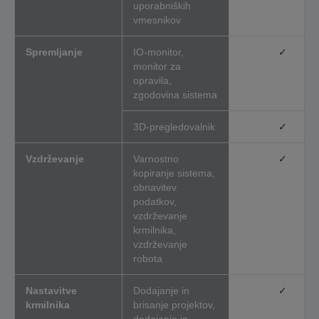
uporabniških
vmesnikov
Spremljanje
IO-monitor,
✓
monitor za
opravila,
zgodovina sistema
3D-pregledovalnik
✓
Vzdrževanje
Varnostno
✓
kopiranje sistema,
obnavitev
podatkov,
vzdrževanje
krmilnika,
vzdrževanje
robota
Nastavitve
Dodajanje in
✓
krmilnika
brisanje projektov,
dodajanje in