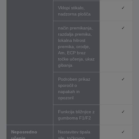
Vklopi stikalo,
✓
nadzorna plošča
način premikanja,
✓
razdalja premika,
lokalna hitrost
premika, orodje,
Am, ECP brez
točke učenja, ukaz
gibanja
Podroben prikaz
✓
sporočil o
napakah in
opozoril
Funkcija bližnjice z
✓
gumboma F1/F2
Neposredno
Nastavitev tipala
✓
učenje
sile, točkovno