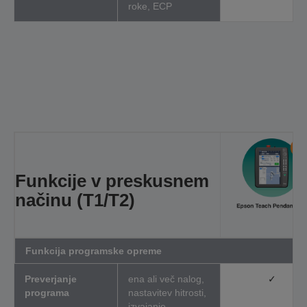
roke, ECP
Funkcije v
preskusnem
načinu
(T1/T2)
Funkcija programske opreme
Preverjanje
ena ali več nalog,
✓
programa
nastavitev hitrosti,
izvajanje