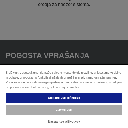
orodja za nadzor sistema.
POGOSTA VPRAŠANJA
S piškotki zagotavljamo, da naše spletno mesto deluje pravilno, prilagajamo vsebino
in oglase, omogočamo funkcije družabnih omrežij in analiziramo omrežni promet.
Katere so glavne razlike med učnimi konzolami TP4,
Podatke o vaši uporabi našega spletnega mesta delimo s svojimi partnerji, ki delujejo
na področjih družabnih omrežij, oglaševanja in analize.
TP3 in TP2?
Sprejmi vse piškotke
Ali je te enote mogoče integrirati v obstoječe robotske
Zavrni vse
sisteme?
Nastavitve piškotkov