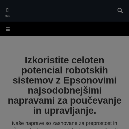
Skip
to
Iskan
main
Meni
content
Izkoristite celoten
potencial robotskih
sistemov z Epsonovimi
najsodobnejšimi
napravami za poučevanje
in upravljanje.
Naše naprave so zasnovane za preprostost in