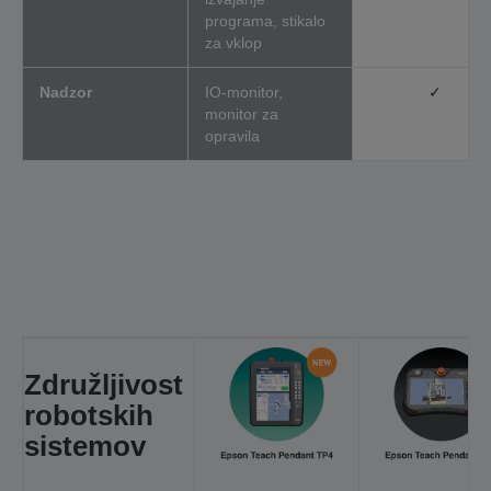
programa, stikalo
za vklop
Nadzor
IO-monitor,
✓
monitor za
opravila
Združljivost
robotskih
sistemov