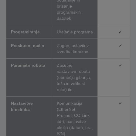
brisanje
programskih
datotek
Programiranje
Urejanje programa
✓
Preskusni način
Zagon, ustavitev,
✓
izvedba korakov
Parametri robota
Začetne
✓
nastavitve robota
(območje gibanja,
teža in velikost
roke) itd.
Nastavitve
Komunikacija
✓
krmilnika
(EtherNet,
Profinet, CC-Link
itd.), nastavitve
okolja (datum, ura,
S/N)