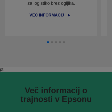
za logistiko brez ogljika.
VEČ INFORMACIJ
pt
Več informacij o
trajnosti v Epsonu