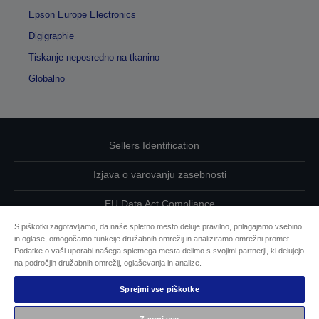
Epson Europe Electronics
Digigraphie
Tiskanje neposredno na tkanino
Globalno
Sellers Identification
Izjava o varovanju zasebnosti
EU Data Act Compliance
S piškotki zagotavljamo, da naše spletno mesto deluje pravilno, prilagajamo vsebino
Kontaktirajte nas glede svojih podatkov
in oglase, omogočamo funkcije družabnih omrežij in analiziramo omrežni promet.
Podatke o vaši uporabi našega spletnega mesta delimo s svojimi partnerji, ki delujejo
Informacije o piškotkih
na področjih družabnih omrežij, oglaševanja in analize.
Sprejmi vse piškotke
Epsonova zavezanost dostopnosti