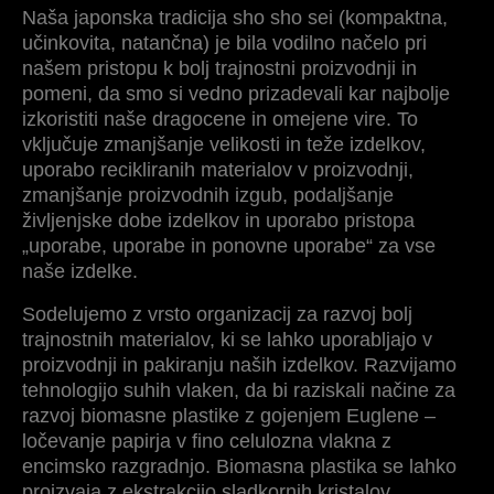
Naša japonska tradicija sho sho sei (kompaktna,
učinkovita, natančna) je bila vodilno načelo pri
našem pristopu k bolj trajnostni proizvodnji in
pomeni, da smo si vedno prizadevali kar najbolje
izkoristiti naše dragocene in omejene vire. To
vključuje zmanjšanje velikosti in teže izdelkov,
uporabo recikliranih materialov v proizvodnji,
zmanjšanje proizvodnih izgub, podaljšanje
življenjske dobe izdelkov in uporabo pristopa
„uporabe, uporabe in ponovne uporabe“ za vse
naše izdelke.
Sodelujemo z vrsto organizacij za razvoj bolj
trajnostnih materialov, ki se lahko uporabljajo v
proizvodnji in pakiranju naših izdelkov. Razvijamo
tehnologijo suhih vlaken, da bi raziskali načine za
razvoj biomasne plastike z gojenjem Euglene –
ločevanje papirja v fino celulozna vlakna z
encimsko razgradnjo. Biomasna plastika se lahko
proizvaja z ekstrakcijo sladkornih kristalov