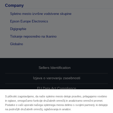
Company
Spletno mesto izvršne vodstvene skupine
Epson Europe Electronics
Digigraphie
Tiskanje neposredno na tkanino
Globalno
Sellers Identification
Izjava o varovanju zasebnosti
EU Data Act Compliance
S piškotki zagotavljamo, da naše spletno mesto deluje pravilno, prilagajamo vsebino
Kontaktirajte nas glede svojih podatkov
in oglase, omogočamo funkcije družabnih omrežij in analiziramo omrežni promet.
Podatke o vaši uporabi našega spletnega mesta delimo s svojimi partnerji, ki delujejo
Informacije o piškotkih
na področjih družabnih omrežij, oglaševanja in analize.