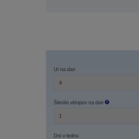
Ur na dan
Število vklopov na dan
Dni v tednu