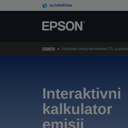
Skip
SLOVENŠČINA
to
main
content
DOMOV
Kalkulator emisij ekvivalenta CO₂ za projek
Interaktivni
kalkulator
emisij