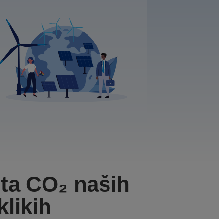
nta CO₂ naših
klikih