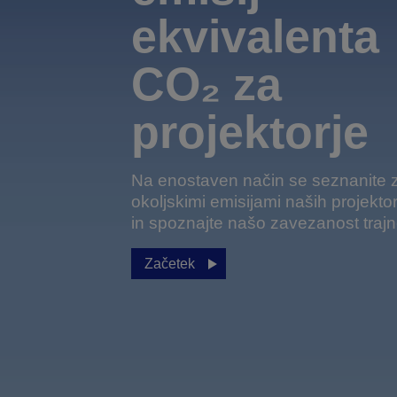
ekvivalenta
CO₂ za
projektorje
Na enostaven način se seznanite 
okoljskimi emisijami naših projekto
in spoznajte našo zavezanost trajno
Začetek