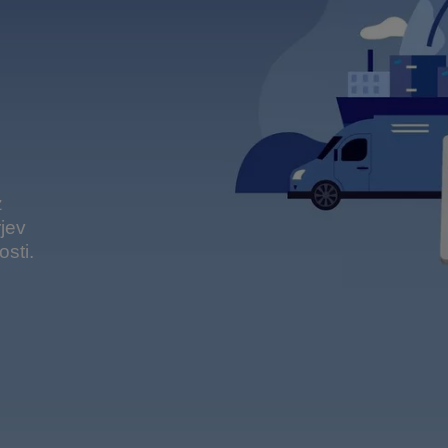
z
rjev
sti.