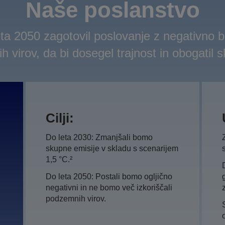
Naše poslanstvo
a 2050 zagotovil poslovanje z negativno bi
 virov, da bi dosegel trajnost in obogatil s
Cilji:
Do leta 2030: Zmanjšali bomo
skupne emisije v skladu s scenarijem
1,5 °C.²
Do leta 2050: Postali bomo ogljično
negativni in ne bomo več izkoriščali
podzemnih virov.