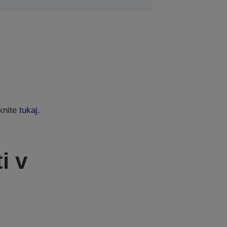
iknite
tukaj
.
i v