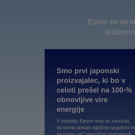
Epson bo do let
podzemnih
Smo prvi japonski
proizvajalec, ki bo v
celoti prešel na 100-%
obnovljive vire
energije
V podjetju Epson smo se zavezali,
da bomo postali ogljično negativni in
ne bomo več izkoriščali podzemnih