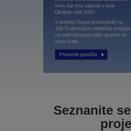
virov, kar smo zapisali v svoji
Okoljski viziji 2050.³
V podjetju Epson bomo prešli na
100-% obnovljivo električno energijo
na vseh lokacijah naše skupine po
vsem svetu.
Prenesite poročilo
Seznanite se
proje