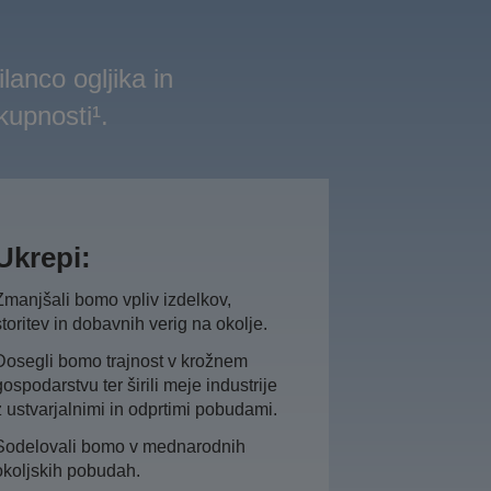
lanco ogljika in
kupnosti¹.
Ukrepi:
Zmanjšali bomo vpliv izdelkov,
storitev in dobavnih verig na okolje.
Dosegli bomo trajnost v krožnem
gospodarstvu ter širili meje industrije
z ustvarjalnimi in odprtimi pobudami.
Sodelovali bomo v mednarodnih
okoljskih pobudah.