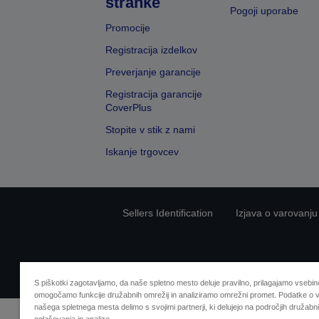
stranke
Pogoji uporabe
Promocije
Registracija izdelkov
Preverjanje garancije
Registracija garancije
CoverPlus
Stopite v stik z nami
Iskanje trgovcev
Sellers Identification
Izjava o varovanju
S piškotki zagotavljamo, da naše spletno mesto deluje pravilno, prilagajamo vsebino
omogočamo funkcije družabnih omrežij in analiziramo omrežni promet. Podatke o v
našega spletnega mesta delimo s svojimi partnerji, ki delujejo na področjih družabni