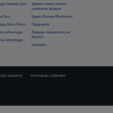
gija tiskanja brez
Spletno mesto izvršne
vodstvene skupine
onCore
Epson Europe Electronics
gija Micro Piezo
Digigraphie
vne tehnologije
Tiskanje neposredno na
tkanino
tne tehnologije
Globalno
vojih podatkov
Informacije o piškotkih