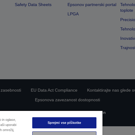
Safety Data Sheets
Epsonov partnerski portal
Tehnolo
toplote
LPGA
Precisi
Tehnolo
Inovati
Trajnos
 zasebnosti
EU Data Act Compliance
Kontaktirajte nas glede s
Epsonova zavezanost dostopnosti
Avtorske pravice © 2026 Seiko Epson
 in oglase,
Sprejmi vse piškotke
aši uporabi
h omrežij,