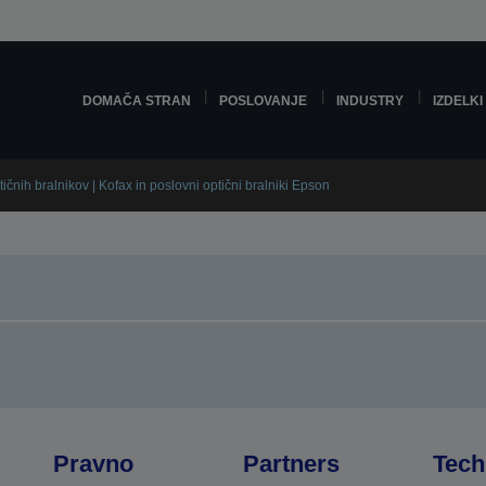
DOMAČA STRAN
POSLOVANJE
INDUSTRY
IZDELKI
ičnih bralnikov | Kofax in poslovni optični bralniki Epson
Pravno
Partners
Tech