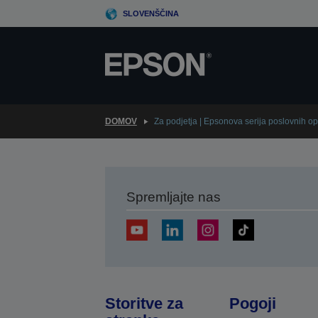
Skip
SLOVENŠČINA
to
main
content
DOMOV
Za podjetja | Epsonova serija poslovnih opt
Spremljajte nas
Storitve za
Pogoji