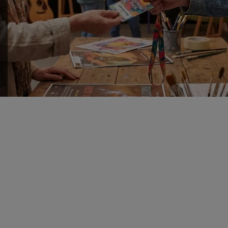
Spremenite način
tiskanja izkaznic in
obiskovalskih kartic
Od personaliziranih fotografij do vodoodpornih
izkaznic za obiskovalce – Epson ColorWorks vam