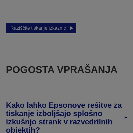
omogoča popoln nadzor nad tiskanjem na kraju
samem. Zagotovite profesionalnost in učinkovitost,
vsakič znova.
Raziščite tiskanje izkaznic
POGOSTA VPRAŠANJA
Kako lahko Epsonove rešitve za
tiskanje izboljšajo splošno
izkušnjo strank v razvedrilnih
objektih?