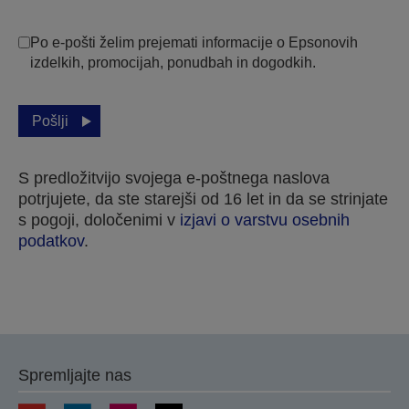
Po e-pošti želim prejemati informacije o Epsonovih
izdelkih, promocijah, ponudbah in dogodkih.
Pošlji
S predložitvijo svojega e-poštnega naslova
potrjujete, da ste starejši od 16 let in da se strinjate
s pogoji, določenimi v
izjavi o varstvu osebnih
podatkov
.
Hvala za vašo prijavo.
Z vami bomo stopili v stik v naslednjih nekaj
Spremljajte nas
delovnih dneh.