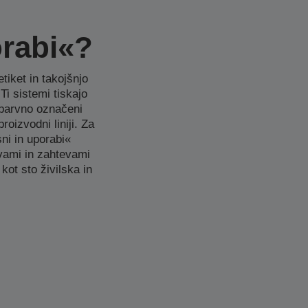
orabi«?
tiket in takojšnjo
i sistemi tiskajo
 barvno označeni
oizvodni liniji. Za
sni in uporabi«
evami in zahtevami
kot sto živilska in