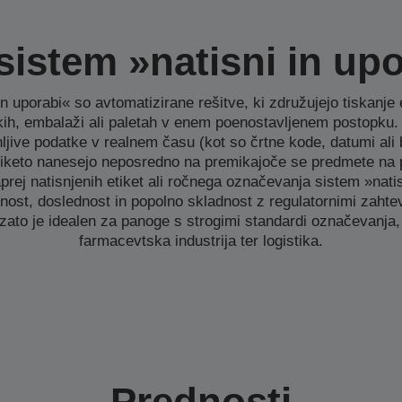
 sistem »natisni in up
in uporabi« so avtomatizirane rešitve, ki združujejo tiskanje e
kih, embalaži ali paletah v enem poenostavljenem postopku. T
nljive podatke v realnem času (kot so črtne kode, datumi ali
n etiketo nanesejo neposredno na premikajoče se predmete na pr
prej natisnjenih etiket ali ročnega označevanja sistem »nati
nost, doslednost in popolno skladnost z regulatornimi zaht
, zato je idealen za panoge s strogimi standardi označevanja, 
farmacevtska industrija ter logistika.
Prednosti