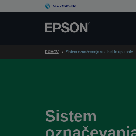
Skip
SLOVENŠČINA
to
main
content
DOMOV
Sistem označevanja »natisni in uporabi«
Sistem
označevanj