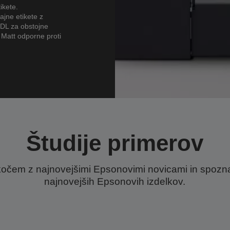
ikete.
ajne etikete z
 DL za obstojne
P Matt odporne proti
Študije primerov
kočem z najnovejšimi Epsonovimi novicami in spozna
najnovejših Epsonovih izdelkov.