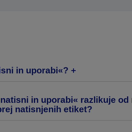
isni in uporabi«?
natisni in uporabi« razlikuje od
rej natisnjenih etiket?