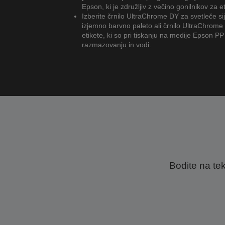
Epson, ki je združljiv z večino gonilnikov za et
Izberite črnilo UltraChrome DY za svetleče sij
izjemno barvno paleto ali črnilo UltraChrome
etikete, ki so pri tiskanju na medije Epson P
razmazovanju in vodi.
Bodite na te