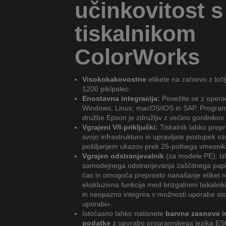
učinkovitost s
tiskalnikom
ColorWorks
Visokokakovostne
etikete na zahtevo z ločl
1200 pik/palec.
Enostavna integracija:
Povežite se z operac
Windows, Linux, macOS/iOS in SAP. Program
družbe Epson je združljiv z večino gonilnikov 
Vgrajeni V/I-priključki:
Tiskalnik lahko prepr
svojo infrastrukturo in upravljate postopek o
pošiljanjem ukazov prek 25-polnega vmesnik
Vgrajen odstranjevalnik
(za modele PE): Izk
samodejnega odstranjevanja zaščitnega papir
čas in omogoča preprosto nanašanje etiket n
ekskluzivna funkcija med brizgalnimi tiskalnik
in neopazno integrira v možnosti uporabe sis
uporabi«.
Istočasno lahko natisnete
barvne zasnove i
podatke
z uporabo programskega jezika ES