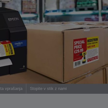
ta vprašanja
Stopite v stik z nami