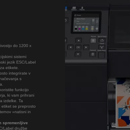
jivostjo do 1200 x
ijskimi sistemi
ski jezik ESC/Label
za etikete.
osto integrirate v
značevanja s
a.
oristite funkcijo
ja, ki vam prihrani
a izdelke. Ta
i etiket se preprosto
temov »natisni in
n spremenljive
C/Label družbe