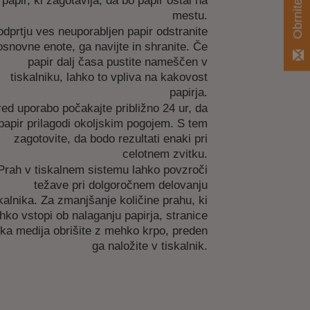
 papir, ki zagotavlja, da bo papir ostal na
mestu.
odprtju ves neuporabljen papir odstranite
osnovne enote, ga navijte in shranite. Če
papir dalj časa pustite nameščen v
tiskalniku, lahko to vpliva na kakovost
papirja.
red uporabo počakajte približno 24 ur, da
papir prilagodi okoljskim pogojem. S tem
zagotovite, da bodo rezultati enaki pri
celotnem zvitku.
Prah v tiskalnem sistemu lahko povzroči
težave pri dolgoročnem delovanju
skalnika. Za zmanjšanje količine prahu, ki
ahko vstopi ob nalaganju papirja, stranice
tka medija obrišite z mehko krpo, preden
ga naložite v tiskalnik.