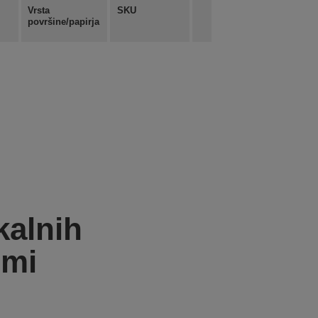
Vrsta
SKU
površine/papirja
kalnih
imi