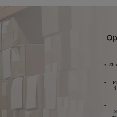
Op
Shr
Pr
š
p