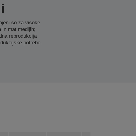
i
gojeni so za visoke
h in mat medijih;
edna reprodukcija
odukcijske potrebe.