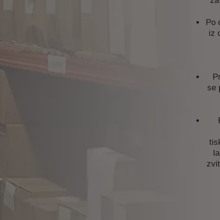
za
Po 
iz 
P
se 
ti
l
zvi