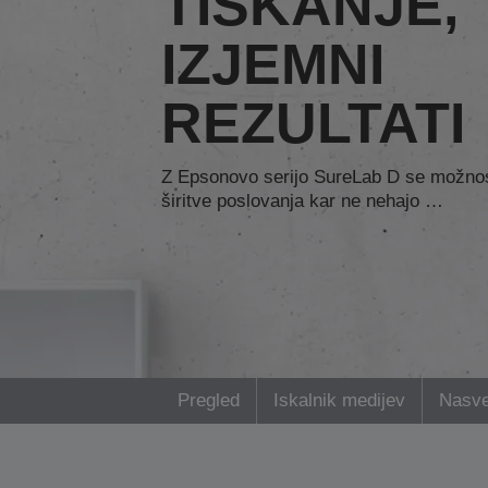
TISKANJE,
IZJEMNI
REZULTATI
Z Epsonovo serijo SureLab D se možnos
širitve poslovanja kar ne nehajo …
Pregled
Iskalnik medijev
Nasve