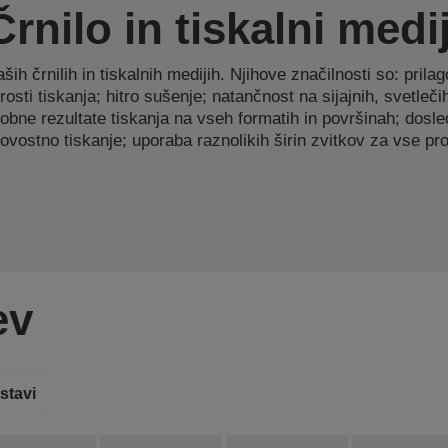
Črnilo in tiskalni medij
ših črnilih in tiskalnih medijih. Njihove značilnosti so: prila
rosti tiskanja; hitro sušenje; natančnost na sijajnih, svetleči
obne rezultate tiskanja na vseh formatih in površinah; dosl
ovostno tiskanje; uporaba raznolikih širin zvitkov za vse pr
ev
stavi