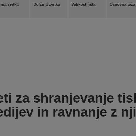
rina zvitka
Dolžina zvitka
Velikost lista
Osnovna teža
ti za shranjevanje tis
dijev in ravnanje z nj