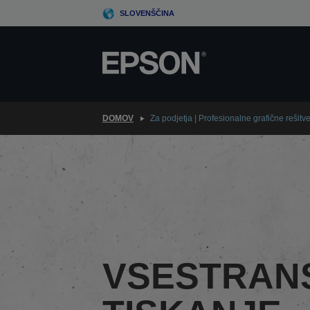
Skip
SLOVENŠČINA
to
main
content
DOMOV
Za podjetja | Profesionalne grafične rešit
VSESTRAN