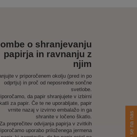
ombe o shranjevanju
papirja in ravnanju z
njim
anjujte v priporočenem okolju (pred in po
odprtju) in proč od neposredne sončne
svetlobe.
iporočamo, da papir shranjujete v izbirni
katli za papir. Če te ne uporabljate, papir
vrnite nazaj v izvirno embalažo in ga
Obrnite se na nas
shranite v ločeno škatlo.
Za preprečitev odvijanja papirja v zvitkih
riporočamo uporabo priloženega jermena