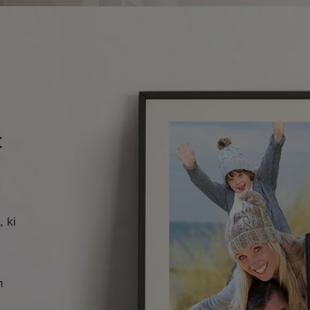
t
, ki
h