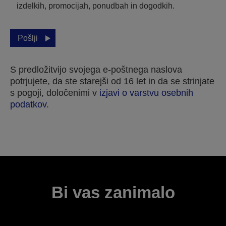
izdelkih, promocijah, ponudbah in dogodkih.
Pošlji
S predložitvijo svojega e-poštnega naslova
potrjujete, da ste starejši od 16 let in da se strinjate
s pogoji, določenimi v
izjavi o varstvu osebnih
podatkov
.
Hvala za vašo prijavo.
Z vami bomo stopili v stik v naslednjih nekaj
delovnih dneh.
Bi vas zanimalo