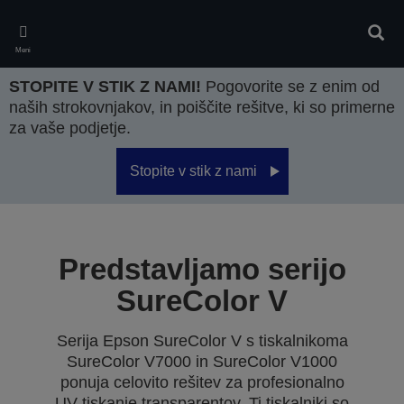
Skip
to
Iskan
main
Meni
content
STOPITE V STIK Z NAMI!
Pogovorite se z enim od
naših strokovnjakov, in poiščite rešitve, ki so primerne
za vaše podjetje.
Stopite v stik z nami
Predstavljamo serijo
SureColor V
Serija Epson SureColor V s tiskalnikoma
SureColor V7000 in SureColor V1000
ponuja celovito rešitev za profesionalno
UV-tiskanje transparentov. Ti tiskalniki so