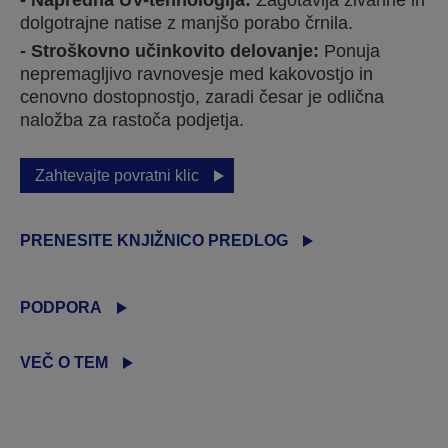
Napredna UV-tehnologija:
Zagotavlja živahne in
dolgotrajne natise z manjšo porabo črnila.
Stroškovno učinkovito delovanje:
Ponuja
nepremagljivo ravnovesje med kakovostjo in
cenovno dostopnostjo, zaradi česar je odlična
naložba za rastoča podjetja.
Zahtevajte povratni klic
PRENESITE KNJIŽNICO PREDLOG
PODPORA
VEČ O TEM