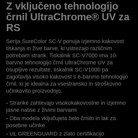
Z vključeno tehnologijo
črnil UltraChrome® UV za
RS
Serija SureColor SC-V ponuja izjemno kakovost
tiskanja in žive barve, ki ustrezajo različnim
potrebam strank. Tiskalnik SC-V7000 ima 10-
barvno tehnologijo črnil UltraChrome UV za
osupljive rezultate, tiskalnik SC-V1000 pa
zagotavlja visoko kakovost s 6-barvno tehnologijo
črnil, ki je idealna za vsestransko in stroškovno
učinkovito proizvodnjo.
Stranke zahtevajo visokokakovostne in izjemno
jasne natise z živimi barvami
Oba modela vključujeta belo črnilo in lak za
posebne učinke
UL GREENGUARD z zlato certifikacijo