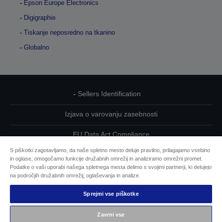
Epson Europe Electronics
Digigraphie
Tiskanje neposredno na tkanino
Globalno
Sellers Identification
Izjava o varovanju zasebnosti
EU Data Act Compliance
S piškotki zagotavljamo, da naše spletno mesto deluje pravilno, prilagajamo vsebino
Kontaktirajte nas glede svojih podatkov
in oglase, omogočamo funkcije družabnih omrežij in analiziramo omrežni promet.
Podatke o vaši uporabi našega spletnega mesta delimo s svojimi partnerji, ki delujejo
Informacije o piškotkih
na področjih družabnih omrežij, oglaševanja in analize.
Sprejmi vse piškotke
Epsonova zavezanost dostopnosti
Zavrni vse