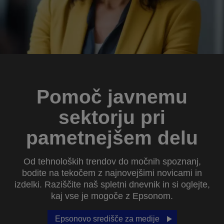
Pomoč javnemu
sektorju pri
pametnejšem delu
Od tehnoloških trendov do močnih spoznanj,
bodite na tekočem z najnovejšimi novicami in
izdelki. Raziščite naš spletni dnevnik in si oglejte,
kaj vse je mogoče z Epsonom.
Epsonovo središče za medije