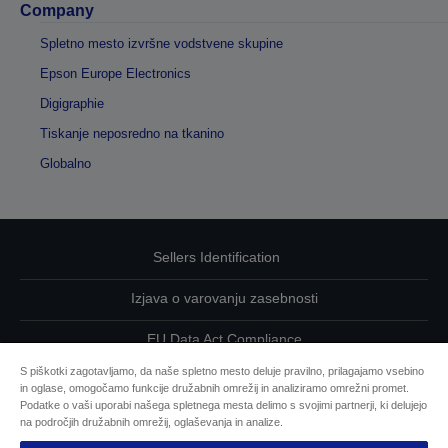
Company
Spletno mesto izvršne vodstvene skupine
Epson Europe Electronics
Digigraphie
Tiskanje neposredno na tkanino
Globalno
Sellers Identification
Izjava o varovanju zasebnosti
EU Data Act Compliance
S piškotki zagotavljamo, da naše spletno mesto deluje pravilno, prilagajamo vsebino
Kontaktirajte nas glede svojih podatkov
in oglase, omogočamo funkcije družabnih omrežij in analiziramo omrežni promet.
Podatke o vaši uporabi našega spletnega mesta delimo s svojimi partnerji, ki delujejo
Informacije o piškotkih
na področjih družabnih omrežij, oglaševanja in analize.