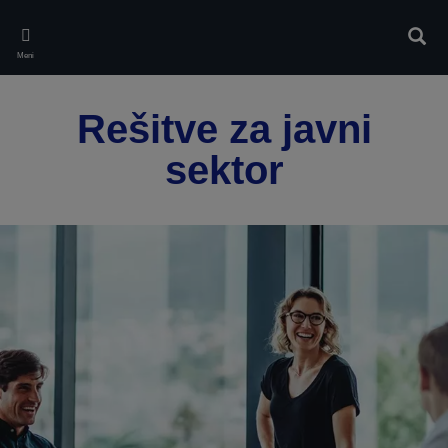
Skip
to
Iskan
main
Meni
content
Rešitve za javni
sektor