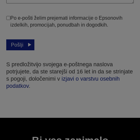
Po e-pošti želim prejemati informacije o Epsonovih
izdelkih, promocijah, ponudbah in dogodkih.
Pošlji
S predložitvijo svojega e-poštnega naslova
potrjujete, da ste starejši od 16 let in da se strinjate
s pogoji, določenimi v
izjavi o varstvu osebnih
podatkov
.
Hvala za vašo prijavo.
Z vami bomo stopili v stik v naslednjih nekaj
delovnih dneh.