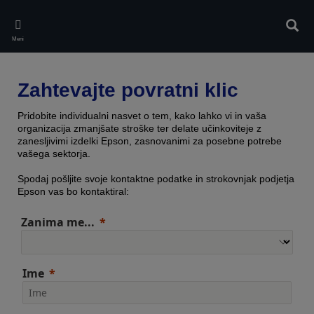
Skip
to
Iskan
main
Meni
content
Zahtevajte povratni klic
Pridobite individualni nasvet o tem, kako lahko vi in vaša
organizacija zmanjšate stroške ter delate učinkoviteje z
zanesljivimi izdelki Epson, zasnovanimi za posebne potrebe
vašega sektorja.
Spodaj pošljite svoje kontaktne podatke in strokovnjak podjetja
Epson vas bo kontaktiral:
Zanima me...
Ime