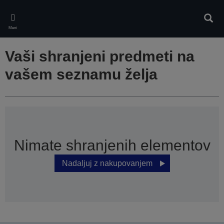
Skip
to
Iskan
main
Meni
content
Vaši shranjeni predmeti na
vašem seznamu želja
Nimate shranjenih elementov
Nadaljuj z nakupovanjem