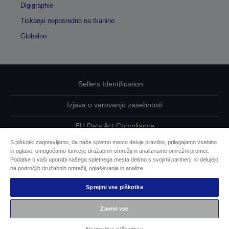
Digigraphie
Tiskanje neposredno na tkanino
Globalno
Sellers Identification
Izjava o varovanju zasebnosti
EU Data Act Compliance
S piškotki zagotavljamo, da naše spletno mesto deluje pravilno, prilagajamo vsebino
Kontaktirajte nas glede svojih podatkov
in oglase, omogočamo funkcije družabnih omrežij in analiziramo omrežni promet.
Podatke o vaši uporabi našega spletnega mesta delimo s svojimi partnerji, ki delujejo
Informacije o piškotkih
na področjih družabnih omrežij, oglaševanja in analize.
Sprejmi vse piškotke
Epsonova zavezanost dostopnosti
Zavrni vse
Avtorske pravice © 2026 Seiko Epson