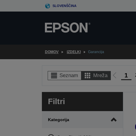
Skip
SLOVENŠČINA
to
main
content
DOMOV
IZDELKI
Garancija
1
Seznam
Mreža
Pojdi
na
prejšnjo
Filtri
stran
Kategorija