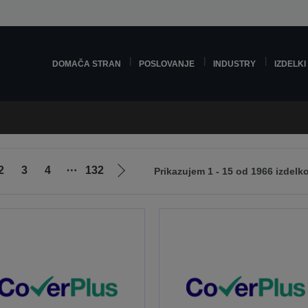
DOMAČA STRAN
POSLOVANJE
INDUSTRY
IZDELKI
2
3
4
⋯
132
Prikazujem 1 - 15 od 1966 izdelk
Pojdi
na
naslednjo
stran