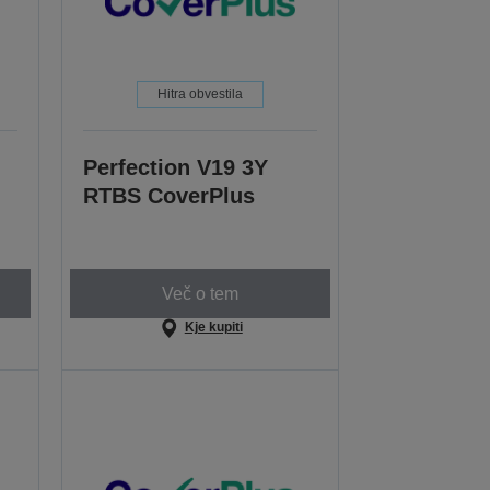
Hitra obvestila
Perfection V19 3Y
RTBS CoverPlus
Več o tem
Kje kupiti