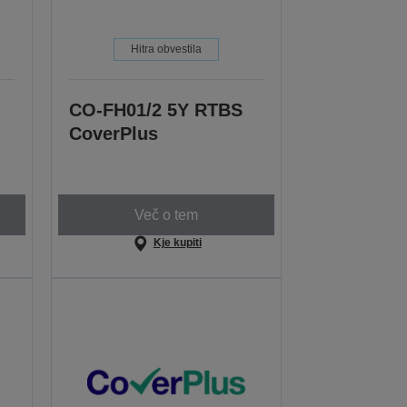
Hitra obvestila
CO-FH01/2 5Y RTBS
CoverPlus
Več o tem
Kje kupiti