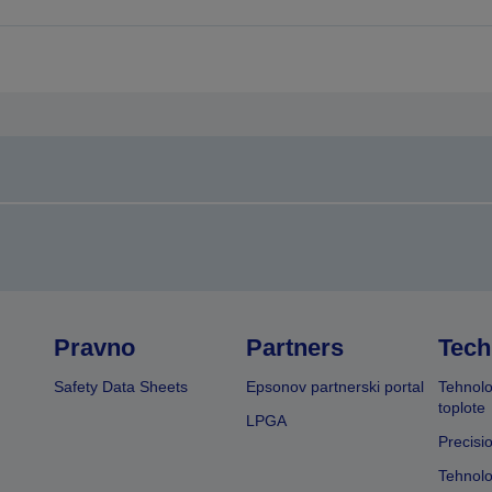
rejšnjo
naslednjo
tran
stran
Pravno
Partners
Tech
Safety Data Sheets
Epsonov partnerski portal
Tehnolo
toplote
LPGA
Precisi
Tehnolo