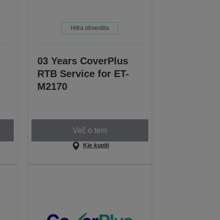
Hitra obvestila
03 Years CoverPlus
RTB Service for ET-
M2170
Več o tem
Kje kupiti