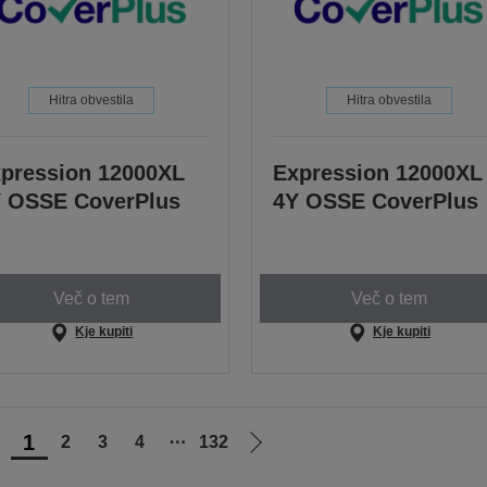
Hitra obvestila
Hitra obvestila
pression 12000XL
Expression 12000XL
 OSSE CoverPlus
4Y OSSE CoverPlus
Več o tem
Več o tem
Kje kupiti
Kje kupiti
1
2
3
4
⋯
132
ojdi
Pojdi
na
na