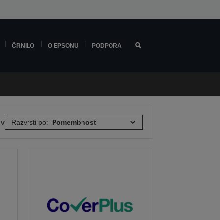
ČRNILO
O EPSONU
PODPORA
ov
Razvrsti po: