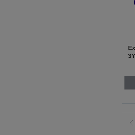
Ex
3Y
P