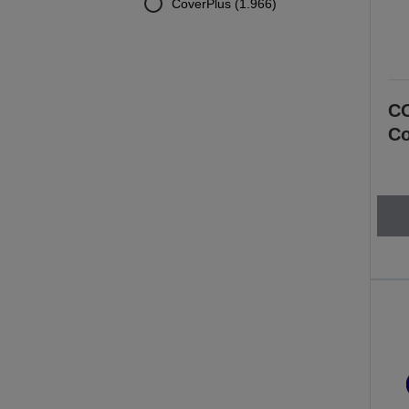
CoverPlus (1.966)
CO
Co