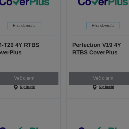
Hitra obvestila
Hitra obvestila
-T20 4Y RTBS
Perfection V19 4Y
verPlus
RTBS CoverPlus
Več o tem
Več o tem
Kje kupiti
Kje kupiti