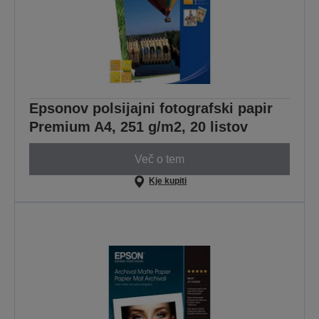
Epsonov polsijajni fotografski papir
Premium A4, 251 g/m2, 20 listov
Več o tem
Kje kupiti