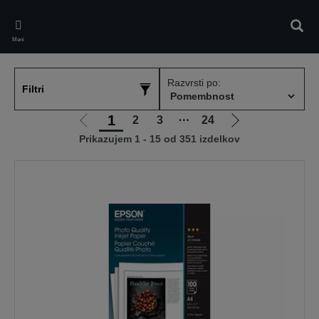
Skip
to
Iskan
main
Meni
content
Razvrsti po:
Filtri
1
2
3
⋯
24
Pojdi
Pojdi
Prikazujem 1 - 15 od 351 izdelkov
na
na
prejšnjo
naslednjo
stran
stran