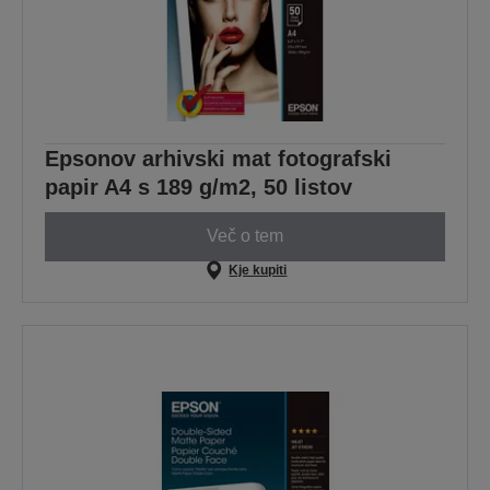
Epsonov arhivski mat fotografski
papir A4 s 189 g/m2, 50 listov
Več o tem
Kje kupiti