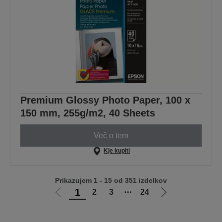
Premium Glossy Photo Paper, 100 x
150 mm, 255g/m2, 40 Sheets
Več o tem
Kje kupiti
Prikazujem 1 - 15 od 351 izdelkov
1
2
3
⋯
24
Pojdi
Pojdi
na
na
prejšnjo
naslednjo