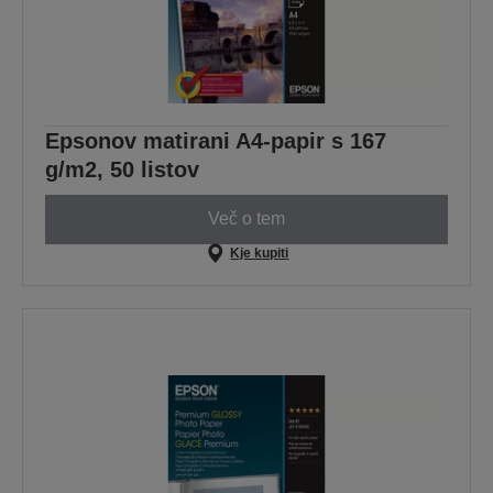
Epsonov matirani A4-papir s 167
g/m2, 50 listov
Več o tem
Kje kupiti