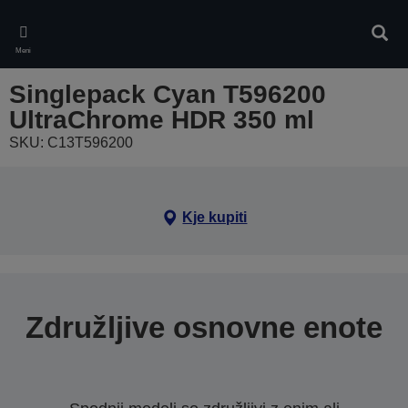
Skip
to
Iskan
main
Meni
content
Singlepack Cyan T596200
UltraChrome HDR 350 ml
SKU: C13T596200
Kje kupiti
Združljive osnovne enote