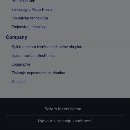
PrecisionCore
Tehnologija Micro Piezo
Inovativne tehnologije
Trajnostne tehnologije
Company
Spletno mesto izvršne vodstvene skupine
Epson Europe Electronics
Digigraphie
Tiskanje neposredno na tkanino
Globalno
Sellers Identification
Izjava o varovanju zasebnosti