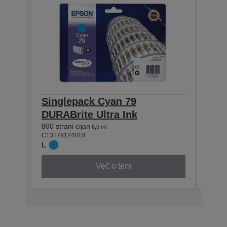
Singlepack Cyan 79
Sin
DURABrite Ultra Ink
DURA
800 strani cijan
900 st
6,5 ml
C13T79124010
C13T7
L
L
Več o tem