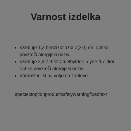
Varnost izdelka
Vsebuje 1,2-benzizotiazol-3(2H)-on. Lahko
povzroči alergijski odziv.
Vsebuje 2,4,7,9-tetramethyldec-5-yne-4,7-diol.
Lahko povzroči alergijski odziv.
Varnostni list na voljo na zahtevo.
spectextoptionproductsafetywarningfixedtext