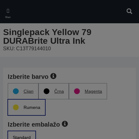
Skip
to
Iskan
main
Meni
content
Singlepack Yellow 79
DURABrite Ultra Ink
SKU: C13T79144010
Izberite barvo
Cijan
Črna
Magenta
Rumena
Izberite embalažo
Standard