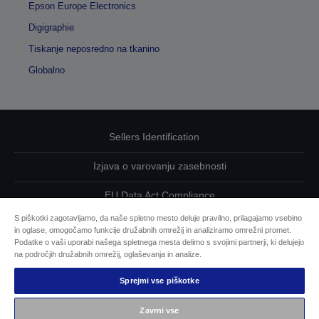
Epson Europe Electronics
Digigraphie
Tiskanje neposredno na tkanino
Globalno
Sellers Identification
Izjava o varovanju zasebnosti
EU Data Act Compliance
S piškotki zagotavljamo, da naše spletno mesto deluje pravilno, prilagajamo vsebino
Kontaktirajte nas glede svojih podatkov
in oglase, omogočamo funkcije družabnih omrežij in analiziramo omrežni promet.
Podatke o vaši uporabi našega spletnega mesta delimo s svojimi partnerji, ki delujejo
Informacije o piškotkih
na področjih družabnih omrežij, oglaševanja in analize.
Sprejmi vse piškotke
Epsonova zavezanost dostopnosti
Zavrni vse