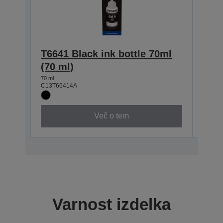
T6641 Black ink bottle 70ml
T664
(70 ml)
(70 
70 ml
70 ml
C13T66414A
C13T6
Več o tem
Varnost izdelka