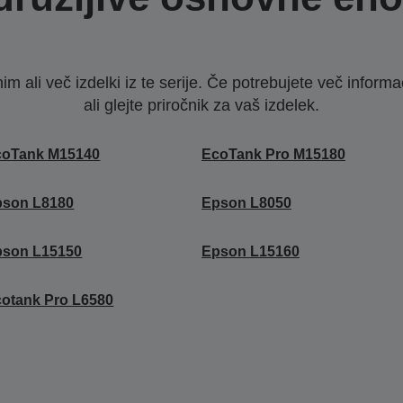
nim ali več izdelki iz te serije. Če potrebujete več infor
ali glejte priročnik za vaš izdelek.
coTank M15140
EcoTank Pro M15180
pson L8180
Epson L8050
pson L15150
Epson L15160
otank Pro L6580