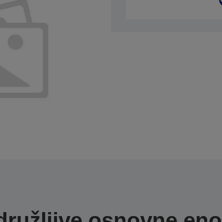
družljive osnovne eno