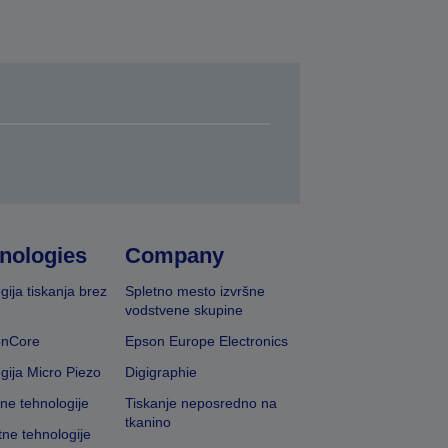
nologies
Company
gija tiskanja brez
Spletno mesto izvršne
vodstvene skupine
onCore
Epson Europe Electronics
gija Micro Piezo
Digigraphie
vne tehnologije
Tiskanje neposredno na
tkanino
tne tehnologije