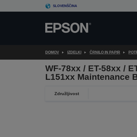
Skip
SLOVENŠČINA
to
main
content
DOMOV
IZDELKI
ČRNILO IN PAPIR
POTR
WF-78xx / ET-58xx / ET
L151xx Maintenance 
Združljivost