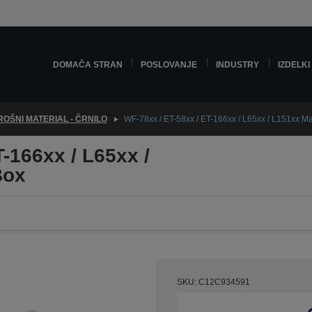
DOMAČA STRAN
POSLOVANJE
INDUSTRY
IZDELKI
OŠNI MATERIAL - ČRNILO
WF-78xx / ET-58xx / ET-166xx / L65xx / L151xx M
-166xx / L65xx /
Box
SKU: C12C934591