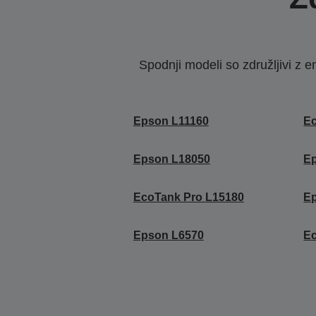
Spodnji modeli so združljivi z e
Epson L11160
E
Epson L18050
E
EcoTank Pro L15180
E
Epson L6570
Ec