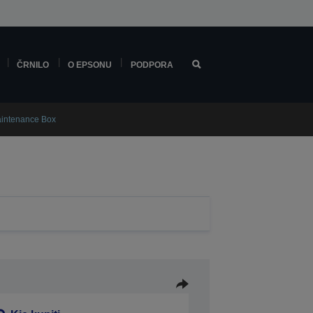
ČRNILO
O EPSONU
PODPORA
aintenance Box