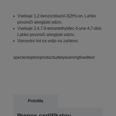
Vsebuje 1,2-benzizotiazol-3(2H)-on. Lahko
povzroči alergijski odziv.
Vsebuje 2,4,7,9-tetramethyldec-5-yne-4,7-diol.
Lahko povzroči alergijski odziv.
Varnostni list na voljo na zahtevo.
spectextoptionproductsafetywarningfixedtext
Potrdila
Prenos certifikatov