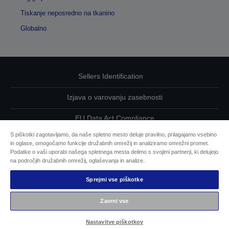
Tiskanje neposredno na tkanino
Globalno
Sellers Identification
Izjava o varovanju zasebnosti
EU Data Act Compliance
S piškotki zagotavljamo, da naše spletno mesto deluje pravilno, prilagajamo vsebino
Kontaktirajte nas glede svojih podatkov
in oglase, omogočamo funkcije družabnih omrežij in analiziramo omrežni promet.
Podatke o vaši uporabi našega spletnega mesta delimo s svojimi partnerji, ki delujejo
Informacije o piškotkih
na področjih družabnih omrežij, oglaševanja in analize.
Sprejmi vse piškotke
Epsonova zavezanost dostopnosti
Zavrni vse
Avtorske pravice © 2026 Seiko Epson
Nastavitve piškotkov