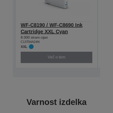
WF-C8190 / WF-C8690 Ink
WF-
Cartridge XXL Cyan
Cart
8.000 strani cijan
5.800 
C13T04A24N
C13T0
XXL
XL
Več o tem
Varnost izdelka