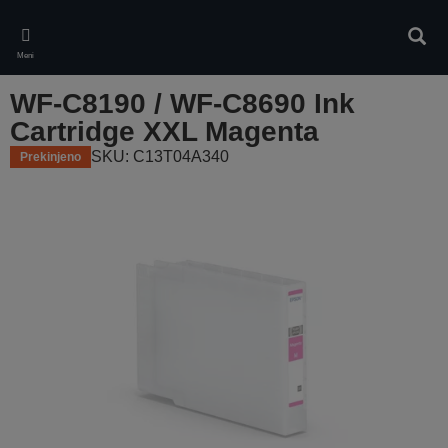
Skip
to
Iskan
main
Meni
content
WF-C8190 / WF-C8690 Ink
Cartridge XXL Magenta
SKU: C13T04A340
Prekinjeno