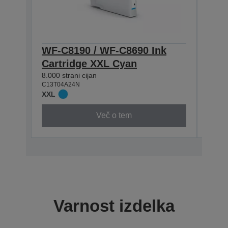
WF-C8190 / WF-C8690 Ink
WF-
Cartridge XXL Cyan
Cart
8.000 strani cijan
5.800 
C13T04A24N
C13T0
XXL
XL
Več o tem
Varnost izdelka