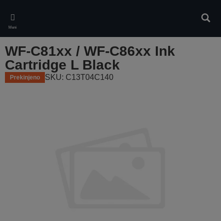
Skip
to
Iskan
main
Meni
content
WF-C81xx / WF-C86xx Ink
Cartridge L Black
SKU: C13T04C140
Prekinjeno