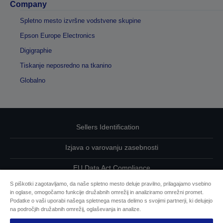
Company
Spletno mesto izvršne vodstvene skupine
Epson Europe Electronics
Digigraphie
Tiskanje neposredno na tkanino
Globalno
Sellers Identification
Izjava o varovanju zasebnosti
EU Data Act Compliance
S piškotki zagotavljamo, da naše spletno mesto deluje pravilno, prilagajamo vsebino
Kontaktirajte nas glede svojih podatkov
in oglase, omogočamo funkcije družabnih omrežij in analiziramo omrežni promet.
Podatke o vaši uporabi našega spletnega mesta delimo s svojimi partnerji, ki delujejo
Informacije o piškotkih
na področjih družabnih omrežij, oglaševanja in analize.