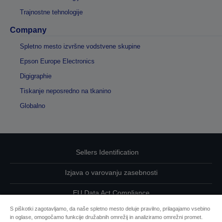
Trajnostne tehnologije
Company
Spletno mesto izvršne vodstvene skupine
Epson Europe Electronics
Digigraphie
Tiskanje neposredno na tkanino
Globalno
Sellers Identification
Izjava o varovanju zasebnosti
EU Data Act Compliance
S piškotki zagotavljamo, da naše spletno mesto deluje pravilno, prilagajamo vsebino
Kontaktirajte nas glede svojih podatkov
in oglase, omogočamo funkcije družabnih omrežij in analiziramo omrežni promet.