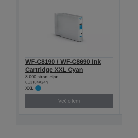
WF-C8190 / WF-C8690 Ink
WF-
Cartridge XXL Cyan
Cart
8.000 strani cijan
5.800 
C13T04A24N
C13T0
XXL
XL
Več o tem