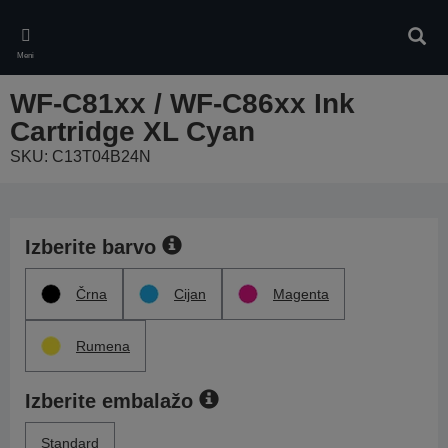
Skip
to
Iskan
main
Meni
content
WF-C81xx / WF-C86xx Ink
Cartridge XL Cyan
SKU: C13T04B24N
Izberite barvo
Črna
Cijan
Magenta
Rumena
Izberite embalažo
Standard