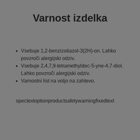
Varnost izdelka
Vsebuje 1,2-benzizotiazol-3(2H)-on. Lahko
povzroči alergijski odziv.
Vsebuje 2,4,7,9-tetramethyldec-5-yne-4,7-diol.
Lahko povzroči alergijski odziv.
Varnostni list na voljo na zahtevo.
spectextoptionproductsafetywarningfixedtext